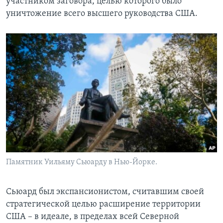
участником заговора, целью которого было
уничтожение всего высшего руководства США.
Памятник Уильяму Сьюарду в Нью-Йорке.
Сьюард был экспансионистом, считавшим своей
стратегической целью расширение территории
США – в идеале, в пределах всей Северной