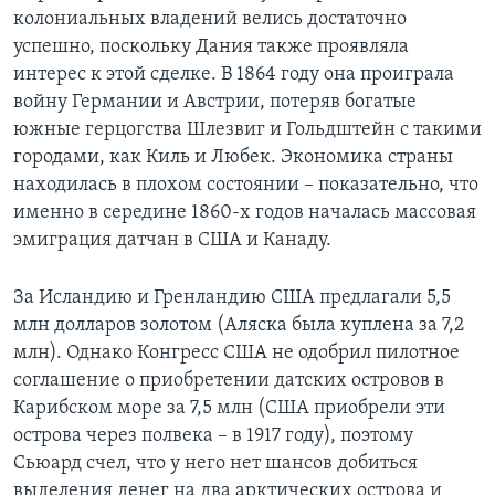
колониальных владений велись достаточно
успешно, поскольку Дания также проявляла
интерес к этой сделке. В 1864 году она проиграла
войну Германии и Австрии, потеряв богатые
южные герцогства Шлезвиг и Гольдштейн с такими
городами, как Киль и Любек. Экономика страны
находилась в плохом состоянии – показательно, что
именно в середине 1860-х годов началась массовая
эмиграция датчан в США и Канаду.
За Исландию и Гренландию США предлагали 5,5
млн долларов золотом (Аляска была куплена за 7,2
млн). Однако Конгресс США не одобрил пилотное
соглашение о приобретении датских островов в
Карибском море за 7,5 млн (США приобрели эти
острова через полвека – в 1917 году), поэтому
Сьюард счел, что у него нет шансов добиться
выделения денег на два арктических острова и