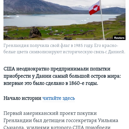
Learning English
СОЦИАЛЬНЫЕ СЕТИ
Гренландия получила свой флаг в 1985 году. Его красно-
белые цвета символизируют историческую связь с Данией.
Языки
США неоднократно предпринимали попытки
приобрести у Дании самый большой остров мира:
впервые это было сделано в 1860-е годы.
Начало истории
читайте здесь
Первый американский проект покупки
Гренландии был детищем госсекретаря Уильяма
Сьюарда, усилиями которого США приобрели