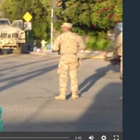
able
Auto
1:42