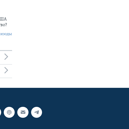
США
тво?
пизоды