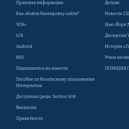
Правовая информация
Детали
Как обойти блокировку сайта?
Новости СШ
VOA+
Нью-Йорк 
iOS
Дискуссия 
Android
История «Г
RSS
Учим англ
Learning English
Подпишитесь на новости
ПОЗИЦИЯ 
Пособие по безопасному пользованию
СОЦИАЛЬНЫЕ СЕТИ
Интернетом
Доступная среда: Section 508
Вакансии
Приватность
Языки