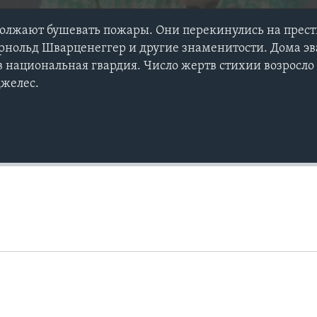
должают бушевать пожары. Они перекинулись на пре
Арнольд Шварценеггер и другие знаменитости. Дома 
в национальная гвардия. Число жертв стихии возросло 
джелес.
Auto
240p
360p
720p
1080p