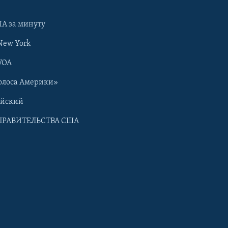
А за минуту
New York
VOA
олоса Америки»
ийский
ПРАВИТЕЛЬСТВА США