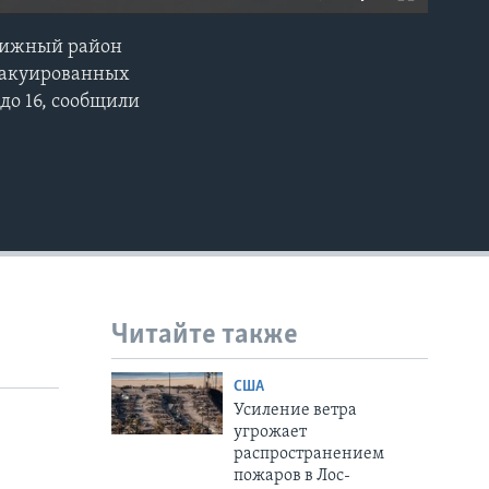
240p
стижный район
EMBED
360p
эвакуированных
до 16, сообщили
480p
720p
1080p
480p
Читайте также
США
Усиление ветра
угрожает
распространением
пожаров в Лос-