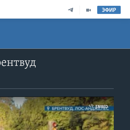
ЭФИР
рентвуд
EMBED