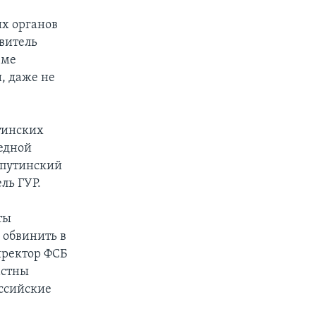
х органов
витель
зме
, даже не
утинских
редной
, путинский
ль ГУР.
ты
 обвинить в
иректор ФСБ
астны
ссийские