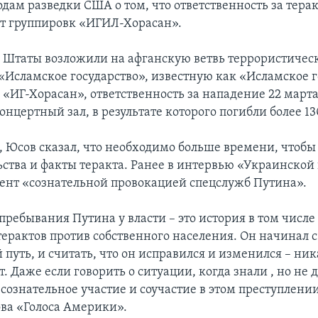
дам разведки США о том, что ответственность за терак
т группировк «ИГИЛ-Хорасан».
Штаты возложили на афганскую ветвь террористичес
«Исламское государство», известную как «Исламское г
 «ИГ-Хорасан», ответственность за нападение 22 марта
нцертный зал, в результате которого погибли более 13
я, Юсов сказал, что необходимо больше времени, чтобы
льства и факты теракта. Ранее в интервью «Украинской
ент «сознательной провокацией спецслужб Путина».
пребывания Путина у власти – это история в том числ
ерактов против собственного населения. Он начинал с 
путь, и считать, что он исправился и изменился – ни
. Даже если говорить о ситуации, когда знали , но не 
 сознательное участие и соучастие в этом преступлении
ова «Голоса Америки».