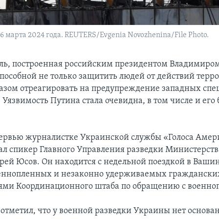
6 марта 2024 года. REUTERS/Evgenia Novozhenina/File Photo.
ль, построенная российским президентом Владимиро
пособной не только защитить людей от действий терро
зом отреагировать на предупреждение западных спец
 Уязвимость Путина стала очевидна, в том числе и ег
тервью журналистке Украинской службы «Голоса Амер
ал спикер Главного Управления разведки Министерст
ей Юсов. Он находится с недельной поездкой в Вашин
еннопленных и незаконно удерживаемых граждански
ями Координационного штаба по обращению с военн
отметил, что у военной разведки Украины нет основа