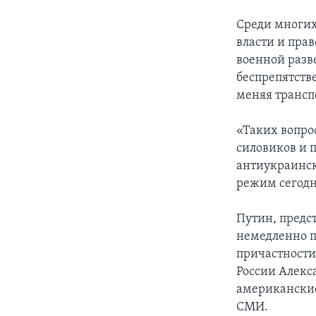
Среди многих
власти и пра
военной разв
беспрепятств
меняя трансп
«Таких вопрос
силовиков и 
антиукраинск
режим сегодня
Путин, предс
немедленно п
причастности
России Алекс
американские
СМИ.