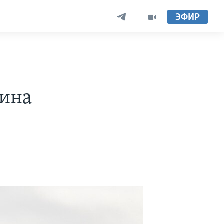
ЭФИР
тина