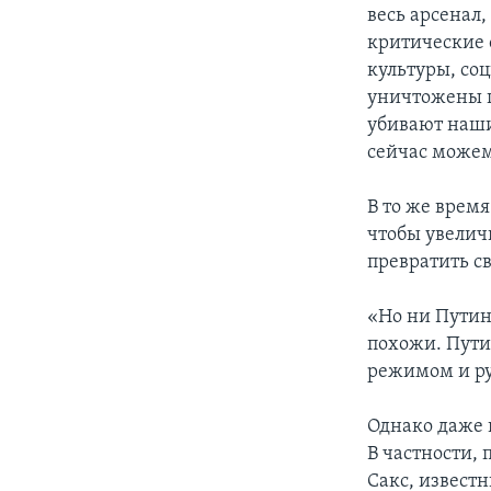
весь арсенал
критические 
культуры, со
уничтожены 
убивают наши
сейчас можем 
В то же врем
чтобы увелич
превратить св
«Но ни Путин
похожи. Пути
режимом и ру
Однако даже 
В частности,
Сакс, извест