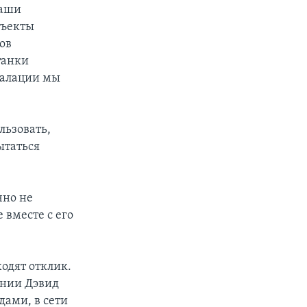
наши
бъекты
ов
танки
калации мы
льзовать,
ытаться
чно не
 вместе с его
одят отклик.
ании Дэвид
ами, в сети