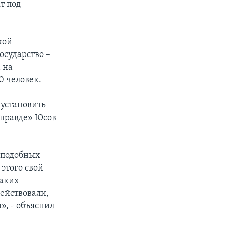
т под
кой
осударство –
 на
0 человек.
 установить
 правде» Юсов
е подобных
этого свой
каких
действовали,
», - объяснил