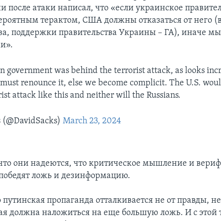
и после атаки написал, что «если украинское правител
вероятным терактом, США должны отказаться от него (в
ва, поддержки правительства Украины – ГА), иначе мы
и».
an government was behind the terrorist attack, as looks inc
S. must renounce it, else we become complicit. The U.S. wou
rist attack like this and neither will the Russians.
s (@DavidSacks)
March 23, 2024
 что они надеются, что критическое мышление и вери
победят ложь и дезинформацию.
 путинская пропаганда отталкивается не от правды, не 
рая должна наложиться на еще большую ложь. И с этой 