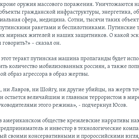
, кроме оружия массового поражения. Уничтожаются 
объекты гражданской инфраструктуры, энергетика, о
циальная сфера, медицина. Сотни, тысячи таких объект
путинскими ракетами и беспилотниками. Путинские 
х мирных жителей и наших защитников. О какой эс
говорить?» – сказал он.
я этот теракт путинская машина пропаганды будет испо
ить количество мобилизованных россиян, а также поп
ой образ агрессора в образ жертвы.
, ни Лавров, ни Шойгу, ни другие убийцы, на жертв то
н остается величайшим и главным террористом в мире
ководителями этого режима», - подчеркнул Юсов.
в американском обществе кремлевские нарративы нах
 предприниматель и инвестор в технологические комп
ный своими консервативными и пророссийскими взгляд