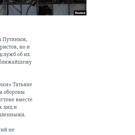
м Путиным,
ристов, но и
служб об их
о ближайшему
ики» Татьяне
ва обороны
гтоне вместе
х лиц и
опленными.
ний не