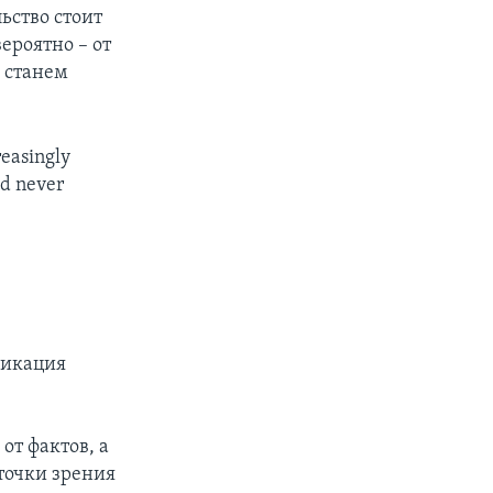
ьство стоит
ероятно – от
 станем
reasingly
ld never
фикация
от фактов, а
точки зрения