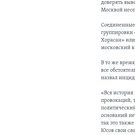
доверять выво
Москвой несе
Соединенные 
группировки 
Хорасан» или
московский ко
В то же врем
все обстояте
назвал инцид
«Вся история 
провокаций, т
политический 
оснований нет
так это также
Юсов свои сл