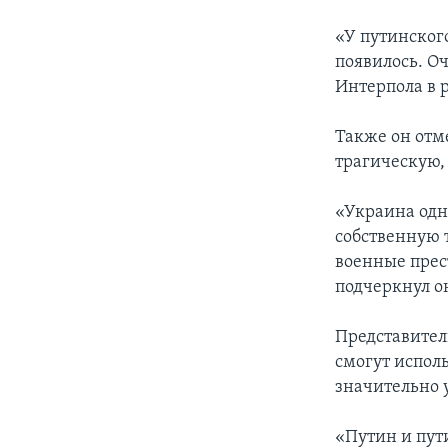
«У путинског
появилось. О
Интерпола в р
Также он отм
трагическую,
«Украина одн
собственную 
военные прес
подчеркнул о
Представител
смогут испол
значительно 
«Путин и пут