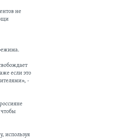
ентов не
мощи
 режима.
свобождает
аже если это
ителями», -
 россияне
 чтобы
, используя