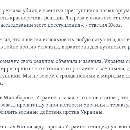
о режима убийц и военных преступников новых аргум
чень красноречива реакция Лаврова и отказ его от по
асследовании этого преступления», - ответил Юсов.
етил, что попытка использовать любую ситуацию, даже
 в войне против Украины, характерна для путинского
означно свою реакцию объявила и заявила. Украина о
территорию от захватчиков и сражается с военными, д
тупники. Мы не воюем с гражданскими и мирными ж
н.
ь Минобороны Украины сказал, что он не считает, что
ьзовать пропаганду о причастности Украины к теракту,
усилить военные действия против Украины.
инская Россия ведут против Украины геноцидную войну