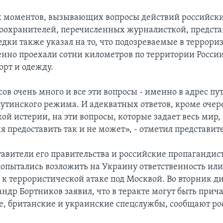
 моментов, вызывающих вопросы действий российски
воохранителей, перечисленных журналисткой, предста
едки также указал на то, что подозреваемые в террори
енно проехали сотни километров по территории России
орт и одежду.
ов очень много и все эти вопросы - именно в адрес п
путинского режима. И адекватных ответов, кроме оче
ой истерии, на эти вопросы, которые задает весь мир
 предоставить так и не может», - отметил представите
тавители его правительства и российские пропагандис
опытались возложить на Украину ответственность или
 к террористической атаке под Москвой. Во вторник д
андр Бортников заявил, что в теракте могут быть прич
, британские и украинские спецслужбы, сообщают ро