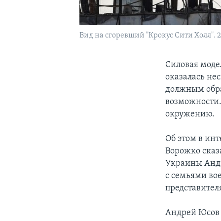
Вид на сгоревший "Крокус Сити Холл". 2
Силовая моде
оказалась нес
должным обра
возможности.
окружению.
Об этом в ин
Ворожко сказ
Украины Андр
с семьями во
представител
Андрей Юсов 