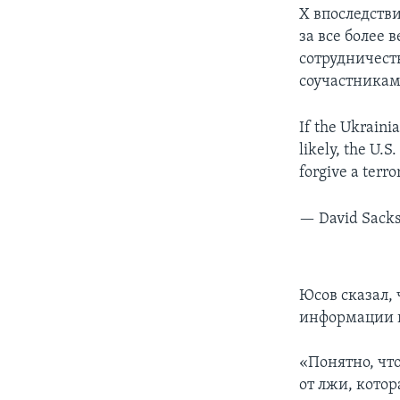
Х впоследстви
за все более 
сотрудничест
соучастникам
If the Ukraini
likely, the U.
forgive a terro
— David Sack
Юсов сказал,
информации 
«Понятно, что
от лжи, кото