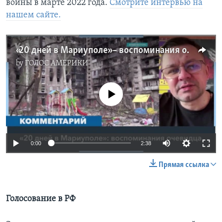
войны в марте 2022 года.
Смотрите интервью на
нашем сайте.
«20 дней в Мариуполе» – воспоминания очевидца
by
ГОЛОС АМЕРИКИ
No media source currently available
0:00
2:38
Прямая ссылка
Голосование в РФ