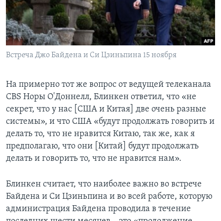
Встреча Джо Байдена и Си Цзиньпина 15 ноября
На примерно тот же вопрос от ведущей телеканала
СBS Норы О'Доннелл, Блинкен ответил, что «не
секрет, что у нас [CША и Китая] две очень разные
системы», и что CША «будут продолжать говорить и
делать то, что не нравится Китаю, так же, как я
предполагаю, что они [Китай] будут продолжать
делать и говорить то, что не нравится нам».
Блинкен считает, что наиболее важно во встрече
Байдена и Си Цзиньпина и во всей работе, которую
администрация Байдена проводила в течение