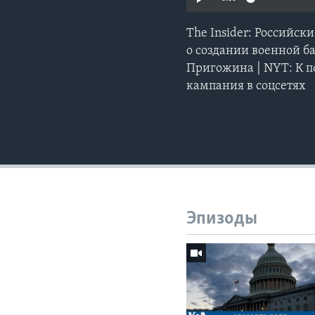
The Insider: Российск
о создании военной б
Пригожина | NYT: К п
кампания в соцсетях
Эпизоды