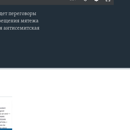
едет переговоры
EMBED
освещения мятежа
я антисемитская