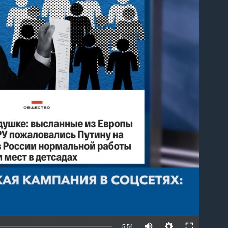
able
5:54