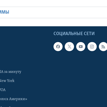
Ы
АММЫ
Ы
СОЦИАЛЬНЫЕ СЕТИ
А за минуту
New York
VOA
олоса Америки»