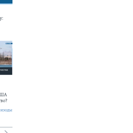
у:
США
тво?
пизоды