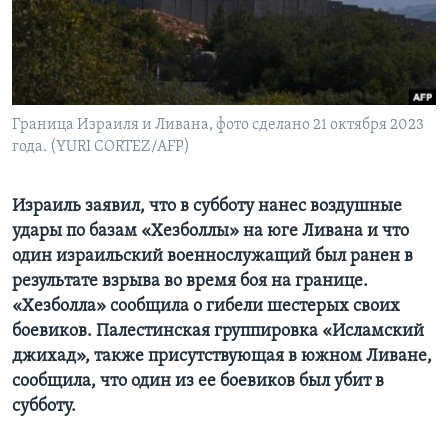
Learning English
СОЦИАЛЬНЫЕ СЕТИ
Граница Израиля и Ливана, фото сделано 21 октября 2023
года. (YURI CORTEZ/AFP)
Языки
Израиль заявил, что в субботу нанес воздушные
удары по базам «Хезболлы» на юге Ливана и что
один израильский военнослужащий был ранен в
результате взрыва во время боя на границе.
«Хезболла» сообщила о гибели шестерых своих
боевиков. Палестинская группировка «Исламский
джихад», также присутствующая в южном Ливане,
сообщила, что один из ее боевиков был убит в
субботу.