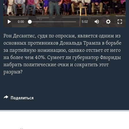
Learning English
0:00
5:02
СОЦИАЛЬНЫЕ СЕТИ
Рон Деcантис, судя по опросам, является одним из
основных противников Дональда Трампа в борьбе
за партийную номинацию, однако отстает от него
Языки
на более чем 40%. Сумеет ли губернатор Флориды
набрать политические очки и сократить этот
разрыв?
Поделиться