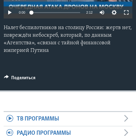
Learning English
0:00
2:12
СОЦИАЛЬНЫЕ СЕТИ
Налет беспилотников на столицу России: жертв нет,
повреждён небоскреб, который, по данным
«Агентства», «связан с тайной финансовой
империей Путина
Языки
Поделиться
ТВ ПРОГРАММЫ
РАДИО ПРОГРАММЫ