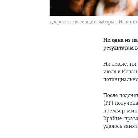
Досрочные всеобщие выборы в Испани
Ни одна из п
результатам 
Ни левые, ни
июля в Испан
потенциально
После подсче
(PP) получил
премьер-мини
Крайне-права
удалось занят