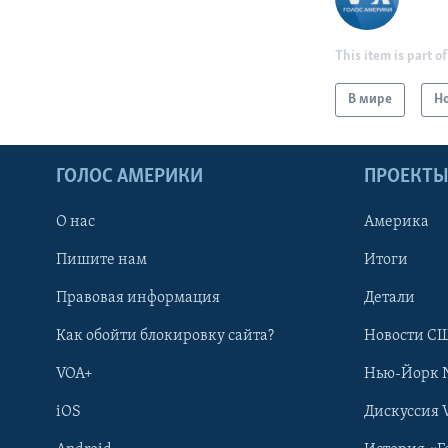
This item is part of
В мире
Н
ГОЛОС АМЕРИКИ
ПРОЕКТ
О нас
Америка
Пишите нам
Итоги
Правовая информация
Детали
Как обойти блокировку сайта?
Новости СШ
VOA+
Нью-Йорк 
iOS
Дискуссия 