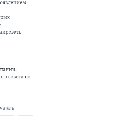
 появлением
орых
ь
рмировать
е
спании.
го совета по
чатать