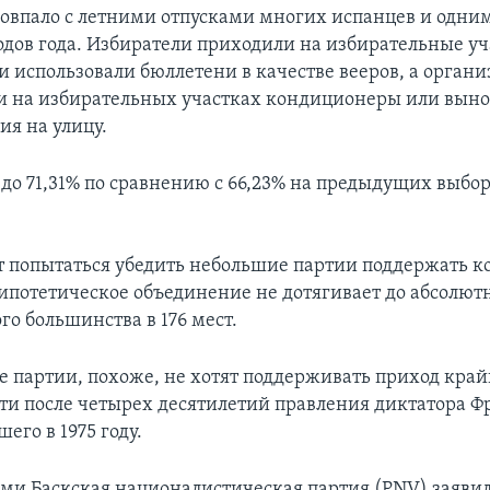
совпало с летними отпусками многих испанцев и одни
дов года. Избиратели приходили на избирательные уч
и использовали бюллетени в качестве вееров, а орган
и на избирательных участках кондиционеры или выно
ия на улицу.
до 71,31% по сравнению с 66,23% на предыдущих выбор
 попытаться убедить небольшие партии поддержать к
 гипотетическое объединение не дотягивает до абсолют
о большинства в 176 мест.
 партии, похоже, не хотят поддерживать приход край
сти после четырех десятилетий правления диктатора Ф
его в 1975 году.
ми Баскская националистическая партия (PNV) заявила