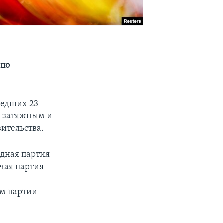
 по
шедших 23
к затяжным и
ительства.
одная партия
очая партия
ем партии