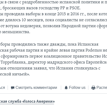
ды в связи с раздробленностью испанской политики и
, бросающих вызов господству PP и PSOE.
 проводила выборы в конце 2015 и 2016 гг., после кот
ие длилось 10 месяцев, пока социалисты не согласилис
 от вотума недоверия, позволив Народной партии сфо
о меньшинства.
выборы проводились также дважды, пока Испанская
ская рабочая партия и крайне левая партия Podemos н
 сформировать первое коалиционное правительство И
 Торребланка, директор мадридского офиса Европейско
м отношениям заявил, что Испания столкнулась с
еской ничьей».
ься
Смотреть комментарии
Follow us
Распе
ская служба «Голоса Америки»