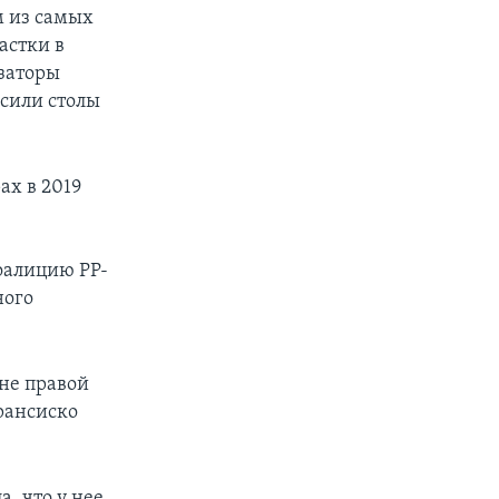
м из самых
астки в
изаторы
сили столы
ах в 2019
оалицию PP-
ного
не правой
рансиско
, что у нее