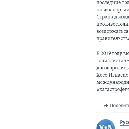
последние го
новых партий
Страна дважды
противостоян
воздержаться
правительств
В 2019 году 
социалистиче
договорились
Хосе Игнасио
международны
«катастрофич
Поделит
Рус