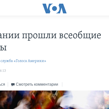
ании прошли всеобщие
ры
 служба «Голоса Америки»
6:13
ься
Смотреть комментарии