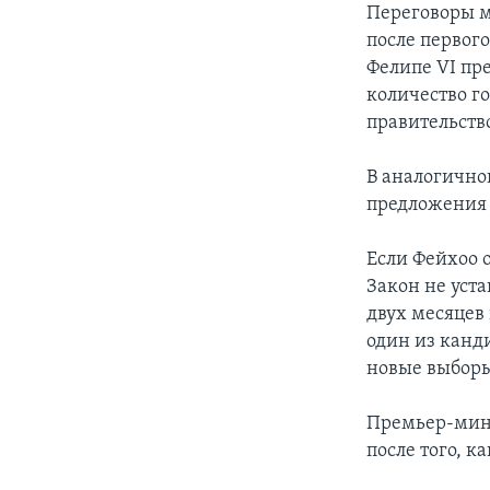
Переговоры м
после первого
Фелипе VI пр
количество г
правительств
В аналогичной
предложения 
Если Фейхоо о
Закон не уста
двух месяцев
один из канд
новые выбор
Премьер-мин
после того, к