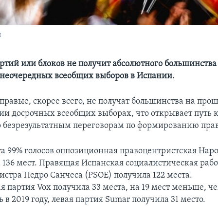
и
артий или блоков не получит абсолютного большинства
внеочередных всеобщих выборов в Испании.
 правые, скорее всего, не получат большинства на про
ии досрочных всеобщих выборах, что открывает путь 
 безрезультатным переговорам по формированию прав
та 99% голосов оппозиционная правоцентристская Нар
а 136 мест. Правящая Испанская социалистическая раб
стра Педро Санчеса (PSOE) получила 122 места.
я партия Vox получила 33 места, на 19 мест меньше, ч
ь в 2019 году, левая партия Sumar получила 31 место.