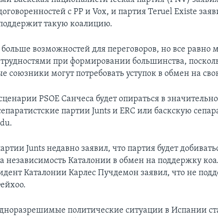
оговоренностей с PP и Vox, и партия Teruel Existe заяви
 поддержит такую коалицию.
 больше возможностей для переговоров, но все равно 
с трудностями при формировании большинства, поскол
е союзники могут потребовать уступок в обмен на сво
ценарии PSOE Санчеса будет опираться в значительно
сепаратистские партии Junts и ERC или баскскую сепа
du.
артии Junts недавно заявил, что партия будет добивать
за независимость Каталонии в обмен на поддержку коа
дент Каталонии Карлес Пучдемон заявил, что не под
Фейхоо.
дноразрешимые политические ситуации в Испании ст