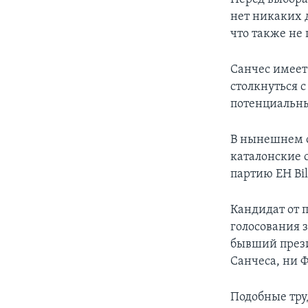
нет никаких д
что также не
Санчес имеет
столкнуться 
потенциальны
В нынешнем с
каталонские 
партию EH Bil
Кандидат от п
голосования 
бывший прези
Санчеса, ни 
Подобные тру