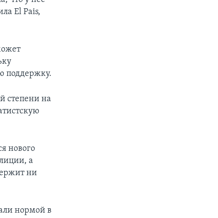
ла El Pais,
может
ьку
ю поддержку.
й степени на
ратистскую
ся нового
лиции, а
держит ни
али нормой в