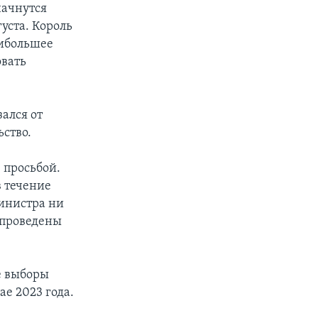
начнутся
густа. Король
аибольшее
овать
ался от
ьство.
 просьбой.
в течение
министра ни
 проведены
е выборы
ае 2023 года.