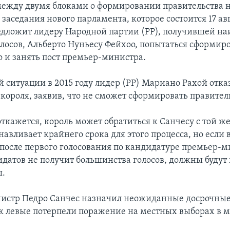
ежду двумя блоками о формировании правительства 
 заседания нового парламента, которое состоится 17 ав
едложит лидеру Народной партии (PP), получившей н
олосов, Альберто Нуньесу Фейхоо, попытаться сформир
о и занять пост премьер-министра.
 ситуации в 2015 году лидер (PP) Мариано Рахой отказ
короля, заявив, что не сможет сформировать правител
ткажется, король может обратиться к Санчесу с той же
навливает крайнего срока для этого процесса, но если 
 после первого голосования по кандидатуре премьер-
идатов не получит большинства голосов, должны будут
ы.
истр Педро Санчес назначил неожиданные досрочны
ак левые потерпели поражение на местных выборах в м