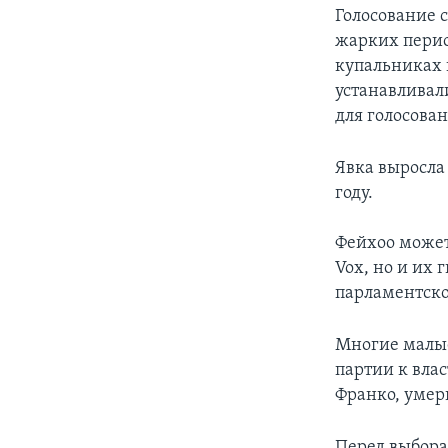
Голосование 
жарких перио
купальниках 
устанавливал
для голосован
Явка выросла 
году.
Фейхоо может
Vox, но и их
парламентског
Многие малые
партии к вла
Франко, умерш
Перед выбора