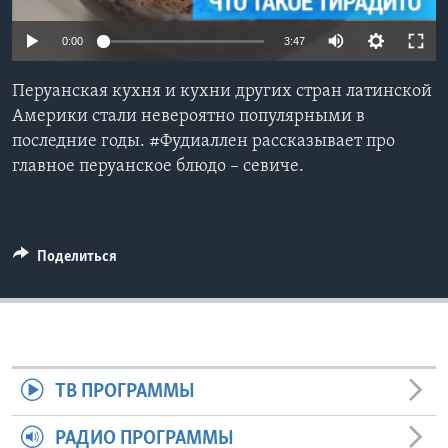
Learning English
0:00
3:47
СОЦИАЛЬНЫЕ СЕТИ
Перуанская кухня и кухни других стран латинской
Америки стали невероятно популярными в
последние годы. #Фудиаллен рассказывает про
главное перуанское блюдо – севиче.
Языки
Поделиться
ТВ ПРОГРАММЫ
РАДИО ПРОГРАММЫ