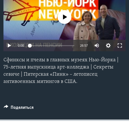
Learning English
No media source currently available
СОЦИАЛЬНЫЕ СЕТИ
0:00
26:57
Языки
Сфинксы и пчелы в главных музеях Нью-Йорка |
75-летняя выпускница арт-колледжа | Секреты
севиче | Питерская «Пинк» – летописец
антивоенных митингов в США.
Поделиться