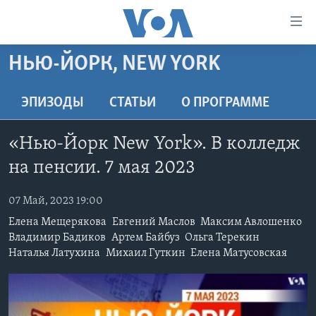
Линки
доступности
Перейти
НЬЮ-ЙОРК, NEW YORK
на
ГЛАВНОЕ
основной
ПРОГРАММЫ
ЭПИЗОДЫ
СТАТЬИ
O ПРОГРАММЕ
контент
ПРОЕКТЫ
Перейти
АМЕРИКА
«Нью-Йорк New York». В колледж
к
ЭКСПЕРТИЗА
НОВОСТИ ЗА МИНУТУ
УЧИМ АНГЛИЙСКИЙ
основной
на пенсии. 7 мая 2023
ИНТЕРВЬЮ
ИТОГИ
НАША АМЕРИКАНСКАЯ ИСТОРИЯ
навигации
Перейти
07 Май, 2023 19:00
ФАКТЫ ПРОТИВ ФЕЙКОВ
ПОЧЕМУ ЭТО ВАЖНО?
А КАК В АМЕРИКЕ?
в
Елена Мещерякова
Евгений Маслов
Максим Авлошенко
ЗА СВОБОДУ ПРЕССЫ
ДИСКУССИЯ VOA
АРТЕФАКТЫ
поиск
Владимир Бадиков
Артем Байбуз
Ольга Терекин
УЧИМ АНГЛИЙСКИЙ
Наталья Латухина
Михаил Гуткин
Елена Матусовская
ДЕТАЛИ
АМЕРИКАНСКИЕ ГОРОДКИ
ВИДЕО
НЬЮ-ЙОРК NEW YORK
ТЕСТЫ
ПОДПИСКА НА НОВОСТИ
АМЕРИКА. БОЛЬШОЕ ПУТЕШЕСТВИЕ