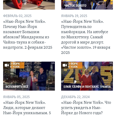
ФЕВРАЛЬ 02, 2025
ЯНВАРЬ 19, 2025
«Нью-Йорк New York».
«Нью-Йорк New York».
Почему Нью-Йорк
Путеводитель по
называют Большим
ньюйоркцам. На автобусе
яблоком? Мандарины из
по Манхэттену. Самый
Чайна-тауна и собаки-
дорогой в мире десерт.
недотроги. 2 февраля 2025
«Чистое золото». 19 января
2025
ЯНВАРЬ 05, 2025
ДЕКАБРЬ 22, 2024
«Нью-Йорк New York».
«Нью-Йорк New York». Что
Люди, которые делают
успеть увидеть в Нью-
Нью-Йорк уникальным. 5
Йорке до Нового года?