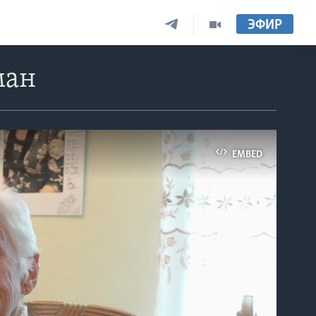
ЭФИР
ман
EMBED