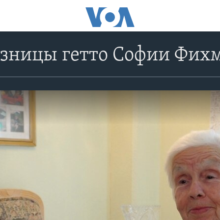
узницы гетто Софии Фих