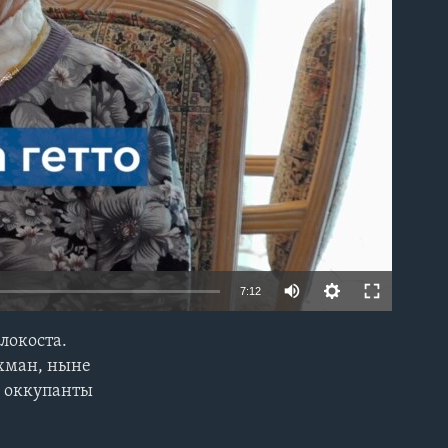
able
7:12
локоста.
EMBED
ихман, ныне
е оккупанты