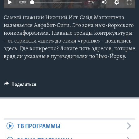
0:00
2:37
Learning English
Самый нижний Нижний Ист-Сайд Манхэттена
называется Алфабет-Сити. Это зона нью-йоркского
СОЦИАЛЬНЫЕ СЕТИ
нонконформизма. Главные тренды контркультуры
– от стрижки «шег» до стиля «гранж» – появились
здесь. Где конкретно? Ловите пять адресов, которые
вряд ли указаны в путеводителях по Нью-Йорку.
Языки
Поделиться
ТВ ПРОГРАММЫ