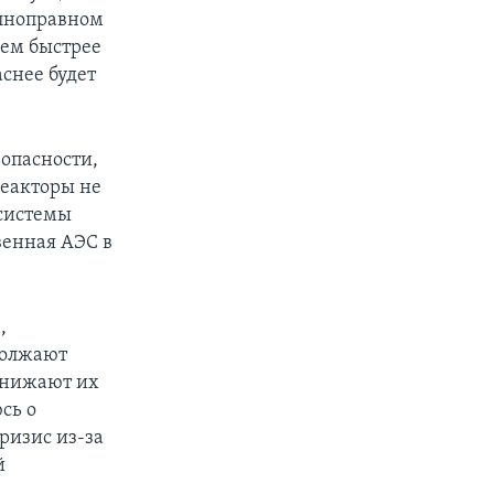
олноправном
чем быстрее
снее будет
 опасности,
реакторы не
 системы
венная АЭС в
,
должают
 снижают их
сь о
ризис из-за
й