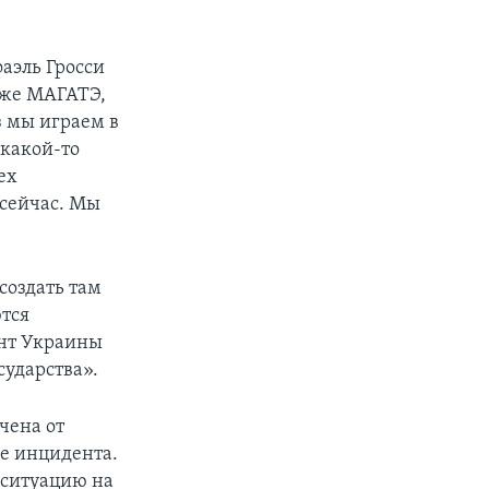
аэль Гросси
 же МАГАТЭ,
з мы играем в
 какой-то
ех
 сейчас. Мы
создать там
ются
ент Украины
сударства».
чена от
ле инцидента.
 ситуацию на