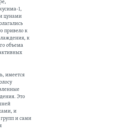
ре,
кусима-1,
 и цунами
олагались
о привело к
хлаждения, к
го объема
оактивных
ь, имеется
олосу
овленные
дения. Это
яшней
ками, и
групп и сами
я