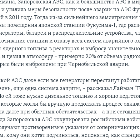
ймана, Запорожская АЭС, как и большинство АЭС в ми
 и усилила меры безопасности после аварии на АЭС Фу
 в 2011 году. Тогда из-за сильнейшего землетрясения
ны помещения японской станции Фукусима-1, где расп
нераторы, батареи и распределительные устройства, чт
точивание станции и отказу всех систем аварийного о
 ядерного топлива в реакторах и выбросу значительно
а и цезия в атмосферу – примерно 20% от объема ради
орые были выброшены при Чернобыльской аварии.
кой АЭС даже если все генераторы перестанут работат
вень, еще одна система защиты, – рассказал Лайман “Г
Но ей тоже нужно дизельное топливо и хорошо подгот
 которые могли бы вручную продолжать процесс охлаж
ча даже при обычных обстоятельствах – а при сегодн
гда Запорожская АЭС оккупирована российскими войс
олучают противоречивые указания от соперничающих 
м, кому они хотят подчиняться, непонятно, как станци