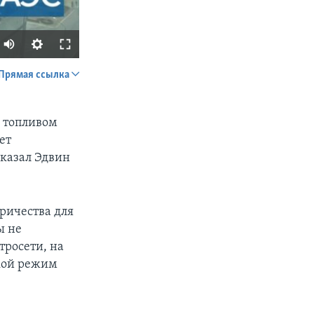
Прямая ссылка
SHARE
м топливом
ет
сказал Эдвин
ричества для
px
width
ы не
тросети, на
кой режим