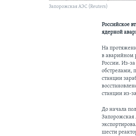
Запорожская АЭС (Reuters)
Российское в
ядерной ава
На протяжени
в аварийном 
России. Из-з
обстрелами, 
станции зара
восстановлено
станции из-з
До начала по
Запорожская 
экспортирова
шести реакто