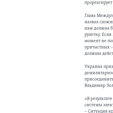
прореагирует
Глава Междун
назвал сложи
нам должна б
рулетку. Если
момент не по
причастных –
должны дейст
Украина приз
демилитаризо
присоединить
Владимир Зел
«В результат
системы элек
– Ситуация к