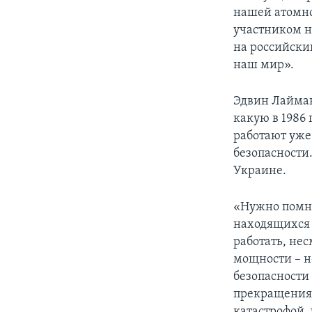
нашей атомно
участником н
на российски
наш мир».
Эдвин Лайман
какую в 1986 
работают уже
безопасности
Украине.
«Нужно помни
находящихся 
работать, не
мощности – н
безопасности
прекращения 
катастрофой,