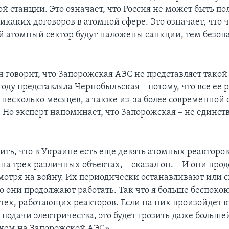
й станции. Это означает, что Россия не может быть п
икаких договоров в атомной сфере. Это означает, что 
й атомный сектор будут наложены санкции, тем безопа
 говорит, что Запорожская АЭС не представляет такой
году представляла Чернобыльская – потому, что все ее 
 несколько месяцев, а также из-за более современной
. Но эксперт напоминает, что Запорожская – не единст
ть, что в Украине есть еще девять атомных реакторов
на трех различных объектах, – сказал он. – И они про
смотря на войну. Их периодически останавливают или
о они продолжают работать. Так что я больше беспокою
 тех, работающих реакторов. Если на них произойдет к
подачи электричества, это будет грозить даже больше
 чем на Запорожской АЭС».