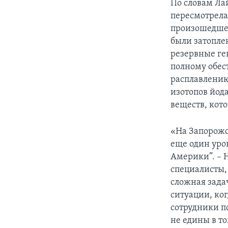
По словам Ла
пересмотрела
произошедшей
были затопле
резервные ге
полному обес
расплавлению
изотопов йод
веществ, кот
«На Запорожс
еще один уро
Америки”. – 
специалисты,
сложная зада
ситуации, ко
сотрудники п
не едины в то