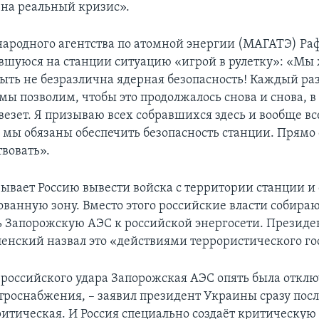
 на реальный кризис».
ародного агентства по атомной энергии (МАГАТЭ) Раф
вшуюся на станции ситуацию «игрой в рулетку»: «Мы
ыть не безразлична ядерная безопасность! Каждый ра
 мы позволим, чтобы это продолжалось снова и снова, в
везет. Я призываю всех собравшихся здесь и вообще вс
 мы обязаны обеспечить безопасность станции. Прямо
вовать».
ывает Россию вывести войска с территории станции и 
ванную зону. Вместо этого российские власти собира
 Запорожскую АЭС к российской энергосети. Презид
енский назвал это «действиями террористического го
е российского удара Запорожская АЭС опять была отклю
троснабжения, – заявил президент Украины сразу пос
ритическая. И Россия специально создаёт критическую