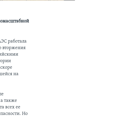
пномасштабной
АЭС работала
о вторжения
сийскими
тории
вскоре
вшейся на
.
пе
 а также
а всех ее
пасности. Но