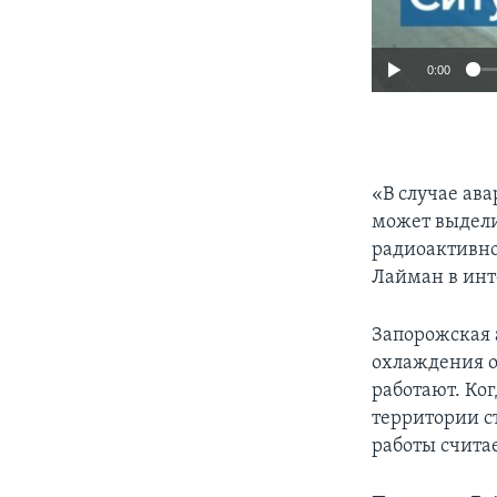
0:00
«В случае ав
может выдели
радиоактивно
Лайман в инт
Запорожская 
охлаждения о
работают. Ког
территории с
работы счита