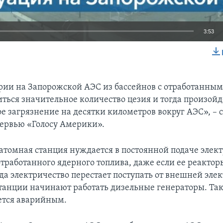
3:53
EMBED
арии на Запорожской АЭС из бассейнов с отработанны
ться значительное количество цезия и тогда произойд
е загрязнение на десятки километров вокруг АЭС», – 
ервью «Голосу Америки».
атомная станция нуждается в постоянной подаче элект
тработанного ядерного топлива, даже если ее реактор
да электричество перестает поступать от внешней элек
танции начинают работать дизельные генераторы. Та
ется аварийным.