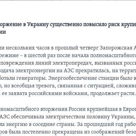
торжение в Украину существенно повысило риск кру
рии
и нескольких часов в прошлый четверг Запорожская 
режиме – в шестой раз после начала полномасштабног
а повреждения линий электропередач, вызванных рос
подача электроэнергии на АЭС прекратилась, на терри
ботали генераторы. Энергообеспечение станции было 
, но всеобщая тревога, связанная с ситуацией, сложи
а ее захвата российскими войсками, продолжает расти
лномасштабного вторжения России крупнейшая в Евро
АЭС обеспечивала электричеством половину Украины,
ла энергию в соседние страны. За прошедший год работ
ров была постепенно прекращена из соображений безо