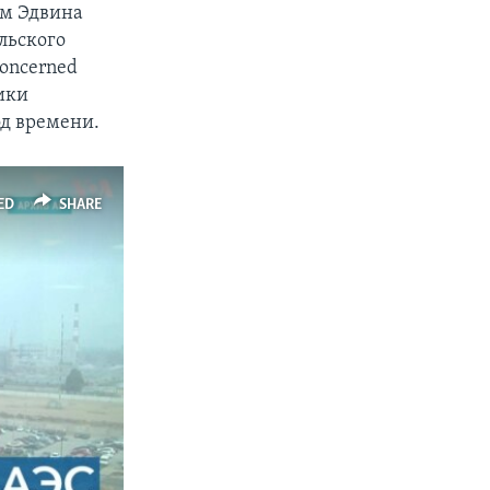
ам Эдвина
льского
oncerned
ники
од времени.
ED
SHARE