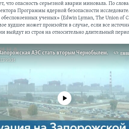
ет, что опасность серьезной аварии миновала. По слов
ектора Программы ядерной безопасности исследовате
 обеспокоенных ученых» (Edwin Lyman, The Union of C
самое худшее может произойти в случае, если все источ
ии выйдут из строя на относительно длительный пери
Может ли Запорожская АЭС стать вторым Чернобылем?
EMB
МЕРИКИ
No media source currently available