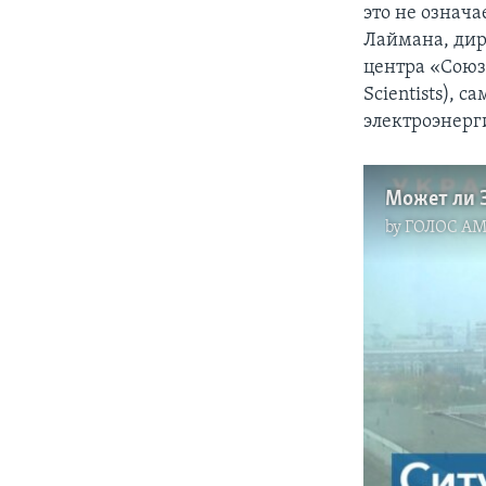
это не означа
Лаймана, дир
центра «Союз
Scientists), 
электроэнерг
by
ГОЛОС А