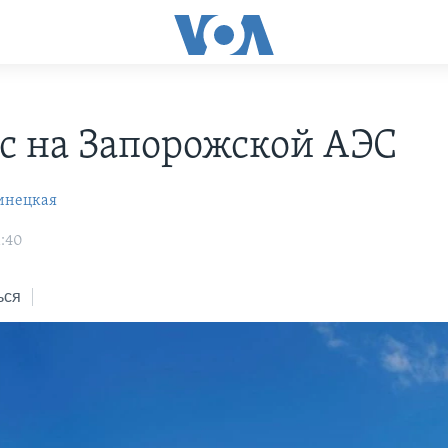
с на Запорожской АЭС
инецкая
1:40
ься