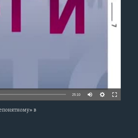
able
25:10
непонятному» в
EMBED