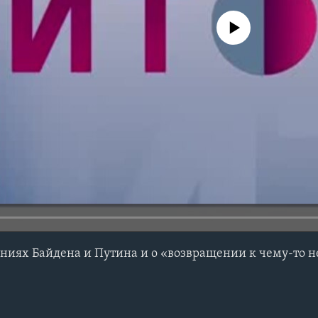
No media source currently avail
ениях Байдена и Путина и о «возвращении к чему-то 