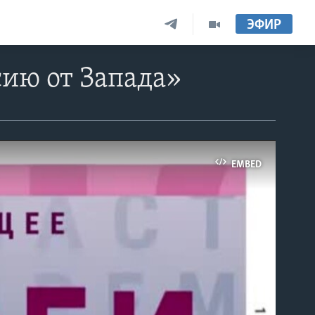
ЭФИР
сию от Запада»
EMBED