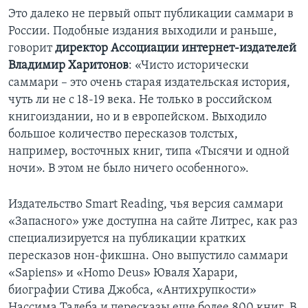
Это далеко не первый опыт публикации саммари в
России. Подобные издания выходили и раньше,
говорит
директор Ассоциации интернет-издателей
Владимир Харитонов
: «Чисто исторически
саммари – это очень старая издательская история,
чуть ли не с 18-19 века. Не только в российском
книгоиздании, но и в европейском. Выходило
большое количество пересказов толстых,
например, восточных книг, типа «Тысячи и одной
ночи». В этом не было ничего особенного».
Издательство Smart Reading, чья версия саммари
«Запасного» уже доступна на сайте Литрес, как раз
специализируется на публикации кратких
пересказов нон-фикшна. Оно выпустило саммари
«Sapiens» и «Homo Deus» Юваля Харари,
биографии Стива Джобса, «Антихрупкости»
Нассима Талеба и пересказы еще более 800 книг. В