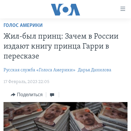
Линки
доступности
Перейти
ГОЛОС АМЕРИКИ
на
ГЛАВНОЕ
Жил-был принц: Зачем в России
основной
ПРОГРАММЫ
контент
издают книгу принца Гарри в
ПРОЕКТЫ
Перейти
АМЕРИКА
пересказе
к
ЭКСПЕРТИЗА
НОВОСТИ ЗА МИНУТУ
УЧИМ АНГЛИЙСКИЙ
основной
Русская служба «Голоса Америки»
Дарья Данилова
ИНТЕРВЬЮ
ИТОГИ
НАША АМЕРИКАНСКАЯ ИСТОРИЯ
навигации
Перейти
17 Февраль, 2023 22:05
ФАКТЫ ПРОТИВ ФЕЙКОВ
ПОЧЕМУ ЭТО ВАЖНО?
А КАК В АМЕРИКЕ?
в
ЗА СВОБОДУ ПРЕССЫ
Поделиться
ДИСКУССИЯ VOA
АРТЕФАКТЫ
поиск
УЧИМ АНГЛИЙСКИЙ
ДЕТАЛИ
АМЕРИКАНСКИЕ ГОРОДКИ
ВИДЕО
НЬЮ-ЙОРК NEW YORK
ТЕСТЫ
ПОДПИСКА НА НОВОСТИ
АМЕРИКА. БОЛЬШОЕ ПУТЕШЕСТВИЕ