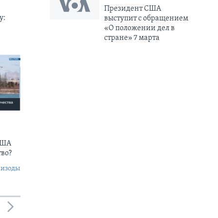
Президент США
у:
выступит с обращением
«О положении дел в
стране» 7 марта
США
тво?
пизоды