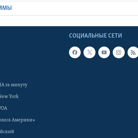
АММЫ
Ы
СОЦИАЛЬНЫЕ СЕТИ
А за минуту
New York
VOA
олоса Америки»
ийский