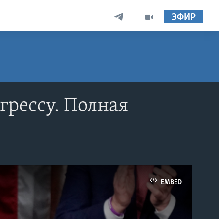
ЭФИР
рессу. Полная
EMBED