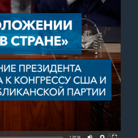
able
1:28:34