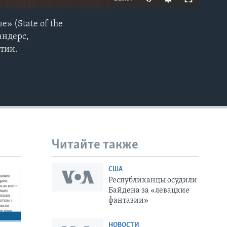
» (State of the
EMBED
андерс,
тии.
Читайте также
США
Республиканцы осудили
Байдена за «левацкие
фантазии»
НОВОСТИ