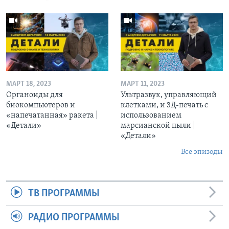
МАРТ 18, 2023
МАРТ 11, 2023
Органоиды для
Ультразвук, управляющий
биокомпьютеров и
клетками, и 3Д-печать c
«напечатанная» ракета |
использованием
«Детали»
марсианской пыли |
«Детали»
Все эпизоды
ТВ ПРОГРАММЫ
РАДИО ПРОГРАММЫ