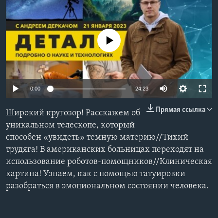
Learning English
No media source currently available
СОЦИАЛЬНЫЕ СЕТИ
Языки
0:00
24:23
Прямая ссылка
Широкий кругозор! Расскажем об
уникальном телескопе, который
способен «увидеть» темную материю//Тихий
трудяга! В американских больницах переходят на
использование роботов-помощников//Клиническая
картина! Узнаем, как с помощью татуировки
разобраться в эмоциональном состоянии человека.