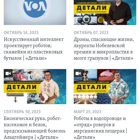
ОКТЯБРЬ 14, 2023
ОКТЯБРЬ 07, 2023
Искусственный интеллект
Дроны, спасающие жизни,
проектирует роботов;
лауреаты Нобелевской
скамейки из пластиковых
премии и микропластик в
бутылок | «Детали»
мозге грызунов | «Детали»
СЕНТЯБРЬ 30, 2023
МАРТ 25, 2023
Бионическая рука, робот-
Роботы в водопроводе и
насекомое и белок,
«отряд» роверов в
предсказывающий болезнь
марсианских пещерах |
Альцгеймера | «Детали»
«Детали»