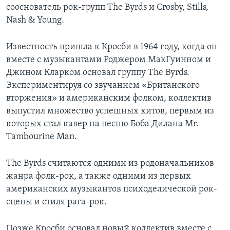
сооснователь рок-групп The Byrds и Crosby, Stills,
Nash & Young.
Известность пришла к Кросби в 1964 году, когда он
вместе с музыкантами Роджером МакГуинном и
Джином Кларком основал группу The Byrds.
Экспериментируя со звучанием «Британского
вторжения» и американским фолком, коллектив
выпустил множество успешных хитов, первым из
которых стал кавер на песню Боба Дилана Mr.
Tambourine Man.
The Byrds считаются одними из родоначальников
жанра фолк-рок, а также одними из первых
американских музыкантов психоделической рок-
сцены и стиля рага-рок.
Позже Кросби основал новый коллектив вместе с