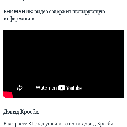
ВНИМАНИЕ: видео содержит шокирующую
информацию.
Дэвид Кросби
В возрасте 81 года ушел из жизни Дэвид Кросби –