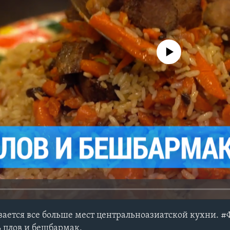
No media source currently avail
ается все больше мест центральноазиатской кухни. 
ь плов и бешбармак.