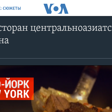
K: СЮЖЕТЫ
торан центральноазиатс
на