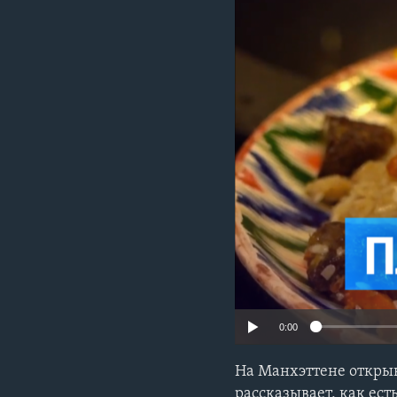
0:00
На Манхэттене открыв
рассказывает, как ест