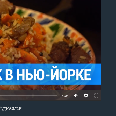
able
4:29
#ФудиАллен
EMBED