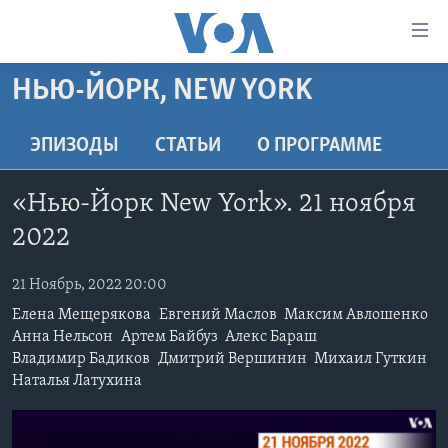
Линки
доступности
Перейти
НЬЮ-ЙОРК, NEW YORK
на
ГЛАВНОЕ
основной
ПРОГРАММЫ
ЭПИЗОДЫ
СТАТЬИ
O ПРОГРАММЕ
контент
ПРОЕКТЫ
Перейти
АМЕРИКА
«Нью-Йорк New York». 21 ноября
к
ЭКСПЕРТИЗА
НОВОСТИ ЗА МИНУТУ
УЧИМ АНГЛИЙСКИЙ
основной
2022
ИНТЕРВЬЮ
ИТОГИ
НАША АМЕРИКАНСКАЯ ИСТОРИЯ
навигации
Перейти
21 Ноябрь, 2022 20:00
ФАКТЫ ПРОТИВ ФЕЙКОВ
ПОЧЕМУ ЭТО ВАЖНО?
А КАК В АМЕРИКЕ?
в
Елена Мещерякова
Евгений Маслов
Максим Авлошенко
ЗА СВОБОДУ ПРЕССЫ
ДИСКУССИЯ VOA
АРТЕФАКТЫ
поиск
Анна Нельсон
Артем Байбуз
Алекс Бараш
УЧИМ АНГЛИЙСКИЙ
Владимир Бадиков
Дмитрий Вершинин
Михаил Гуткин
ДЕТАЛИ
АМЕРИКАНСКИЕ ГОРОДКИ
Наталья Латухина
ВИДЕО
НЬЮ-ЙОРК NEW YORK
ТЕСТЫ
ПОДПИСКА НА НОВОСТИ
АМЕРИКА. БОЛЬШОЕ ПУТЕШЕСТВИЕ