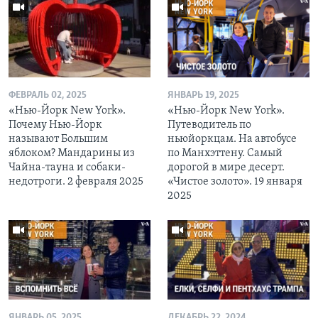
ФЕВРАЛЬ 02, 2025
ЯНВАРЬ 19, 2025
«Нью-Йорк New York».
«Нью-Йорк New York».
Почему Нью-Йорк
Путеводитель по
называют Большим
ньюйоркцам. На автобусе
яблоком? Мандарины из
по Манхэттену. Самый
Чайна-тауна и собаки-
дорогой в мире десерт.
недотроги. 2 февраля 2025
«Чистое золото». 19 января
2025
ЯНВАРЬ 05, 2025
ДЕКАБРЬ 22, 2024