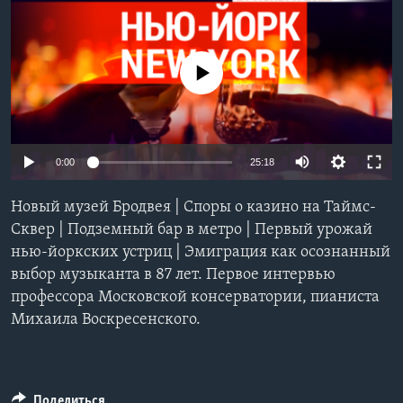
Learning English
No media source currently available
СОЦИАЛЬНЫЕ СЕТИ
Языки
0:00
25:18
Новый музей Бродвея | Споры о казино на Таймс-
Сквер | Подземный бар в метро | Первый урожай
нью-йоркских устриц | Эмиграция как осознанный
выбор музыканта в 87 лет. Первое интервью
профессора Московской консерватории, пианиста
Михаила Воскресенского.
Поделиться