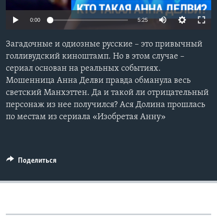
Learning English
0:00
5:25
СОЦИАЛЬНЫЕ СЕТИ
Загадочные и одиозные русские – это привычный
голливудский киноштамп. Но в этом случае –
сериал основан на реальных событиях.
Мошенница Анна Делви правда обманула весь
Языки
светский Манхэттен. Да и такой ли отрицательный
персонаж из нее получился? Ася Долина прошлась
по местам из сериала «Изобретая Анну»
Поделиться