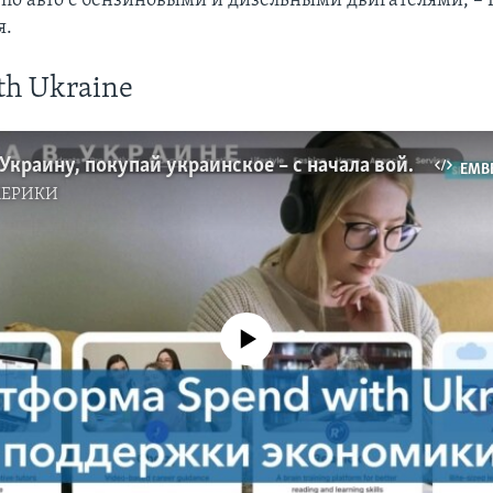
по авто с бензиновыми и дизельными двигателями, –
я.
th Ukraine
Поддержи Украину, покупай украинское – с начала войны в стране работает платформа Spend with Ukraine
EMB
МЕРИКИ
No media source currently available