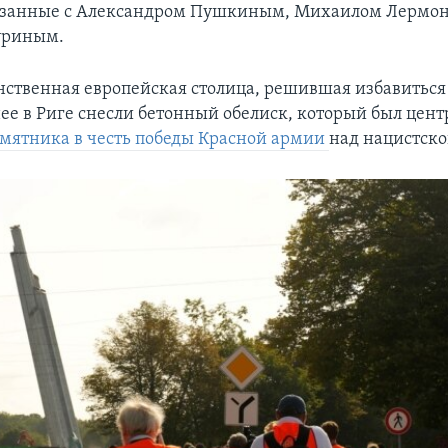
вязанные с Александром Пушкиным, Михаилом Лермо
уриным.
инственная европейская столица, решившая избавиться 
нее в Риге снесли бетонный обелиск, который был цен
мятника в честь победы Красной армии
над нацистск