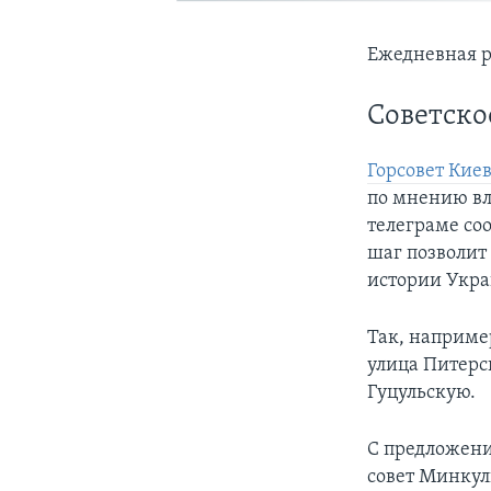
Ежедневная р
Советско
Горсовет Кие
по мнению вл
телеграме со
шаг позволит
истории Укр
Так, наприме
улица Питерс
Гуцульскую.
С предложени
совет Минкул