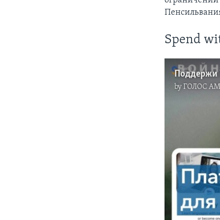
ограничений 
Пенсильвани
Spend wi
by
ГОЛОС А