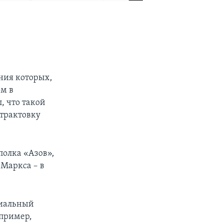
ания которых,
ом в
, что такой
трактовку
полка «Азов»,
 Маркса – в
циальный
апример,