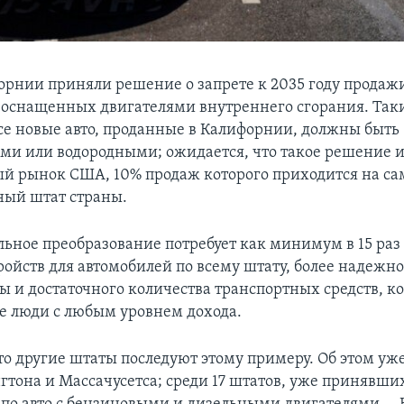
орнии приняли решение о запрете к 2035 году продаж
 оснащенных двигателями внутреннего сгорания. Так
 все новые авто, проданные в Калифорнии, должны быть
ми или водородными; ожидается, что такое решение 
й рынок США, 10% продаж которого приходится на с
ный штат страны.
льное преобразование потребует как минимум в 15 раз
ройств для автомобилей по всему штату, более надежн
ы и достаточного количества транспортных средств, к
бе люди с любым уровнем дохода.
то другие штаты последуют этому примеру. Об этом уж
гтона и Массачусетса; среди 17 штатов, уже принявши