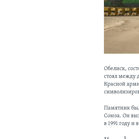
Обелиск, сос
стоял между 
Красной арми
символизиро
Памятник был 
Союза. Он вы
в 1991 году и