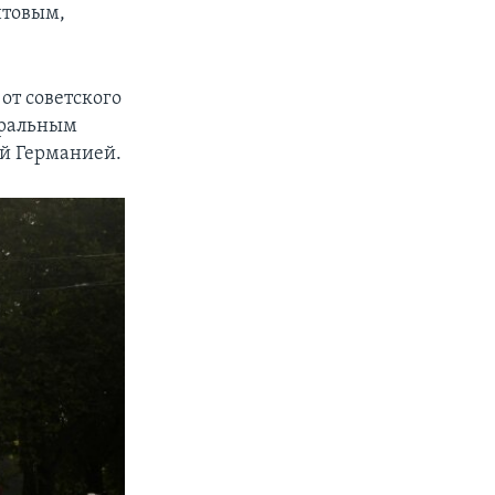
нтовым,
от советского
тральным
ой Германией.