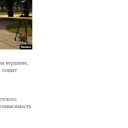
 на вершине,
 солдат
етского
независимость