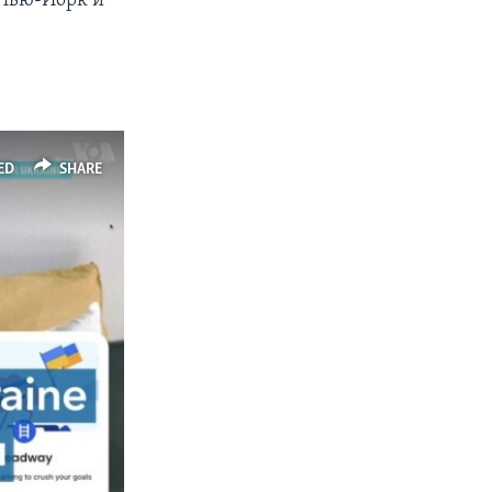
 Нью-Йорк и
ED
SHARE