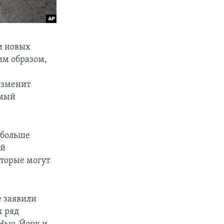
и новых
им образом,
изменит
амый
 больше
ой
оторые могут
е заявили
х ряд