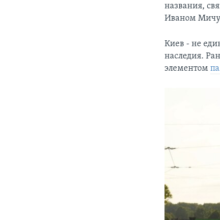
названия, с
Иваном Мич
Киев - не ед
наследия. Ра
элементом
па