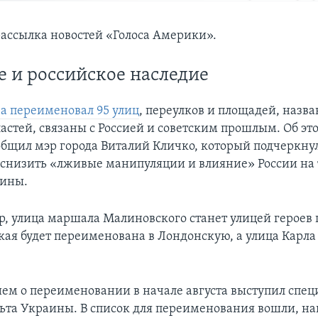
ассылка новостей «Голоса Америки».
е и российское наследие
ва переименовал 95 улиц
, переулков и площадей, назв
астей, связаны с Россией и советским прошлым. Об эт
общил мэр города Виталий Кличко, который подчеркнул
 снизить «лживые манипуляции и влияние» России на 
аины.
р, улица маршала Малиновского станет улицей героев 
кая будет переименована в Лондонскую, а улица Карла
ем о переименовании в начале августа выступил спе
ьта Украины. В список для переименования вошли, н