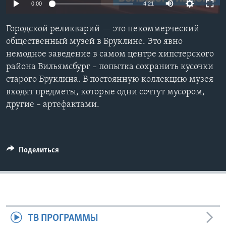
0:00
4:21
Learning English
Городской реликварий — это некоммерческий
общественный музей в Бруклине. Это явно
СОЦИАЛЬНЫЕ СЕТИ
немодное заведение в самом центре хипстерского
района Вильямсбург – попытка сохранить кусочки
старого Бруклина. В постоянную коллекцию музея
входят предметы, которые одни сочтут мусором,
Языки
другие – артефактами.
Поделиться
ТВ ПРОГРАММЫ