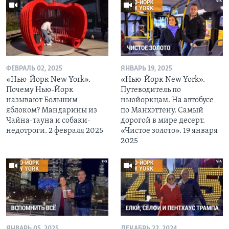
ФЕВРАЛЬ 02, 2025
ЯНВАРЬ 19, 2025
«Нью-Йорк New York».
«Нью-Йорк New York».
Почему Нью-Йорк
Путеводитель по
называют Большим
ньюйоркцам. На автобусе
яблоком? Мандарины из
по Манхэттену. Самый
Чайна-тауна и собаки-
дорогой в мире десерт.
недотроги. 2 февраля 2025
«Чистое золото». 19 января
2025
ЯНВАРЬ 05, 2025
ДЕКАБРЬ 22, 2024