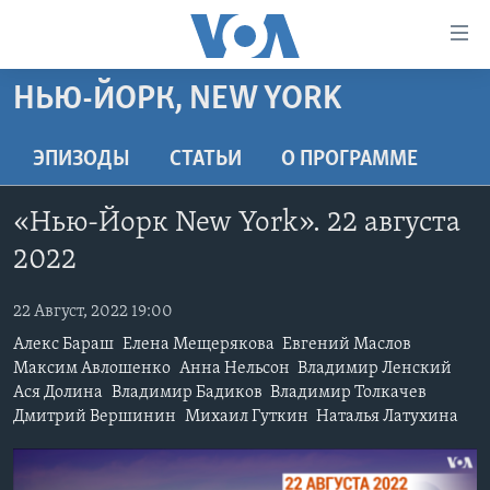
Линки
доступности
Перейти
НЬЮ-ЙОРК, NEW YORK
на
ГЛАВНОЕ
основной
ПРОГРАММЫ
ЭПИЗОДЫ
СТАТЬИ
O ПРОГРАММЕ
контент
ПРОЕКТЫ
Перейти
АМЕРИКА
«Нью-Йорк New York». 22 августа
к
ЭКСПЕРТИЗА
НОВОСТИ ЗА МИНУТУ
УЧИМ АНГЛИЙСКИЙ
основной
2022
ИНТЕРВЬЮ
ИТОГИ
НАША АМЕРИКАНСКАЯ ИСТОРИЯ
навигации
Перейти
22 Август, 2022 19:00
ФАКТЫ ПРОТИВ ФЕЙКОВ
ПОЧЕМУ ЭТО ВАЖНО?
А КАК В АМЕРИКЕ?
в
Алекс Бараш
Елена Мещерякова
Евгений Маслов
ЗА СВОБОДУ ПРЕССЫ
ДИСКУССИЯ VOA
АРТЕФАКТЫ
поиск
Максим Авлошенко
Анна Нельсон
Владимир Ленский
УЧИМ АНГЛИЙСКИЙ
Ася Долина
Владимир Бадиков
Владимир Толкачев
ДЕТАЛИ
АМЕРИКАНСКИЕ ГОРОДКИ
Дмитрий Вершинин
Михаил Гуткин
Наталья Латухина
ВИДЕО
НЬЮ-ЙОРК NEW YORK
ТЕСТЫ
ПОДПИСКА НА НОВОСТИ
АМЕРИКА. БОЛЬШОЕ ПУТЕШЕСТВИЕ