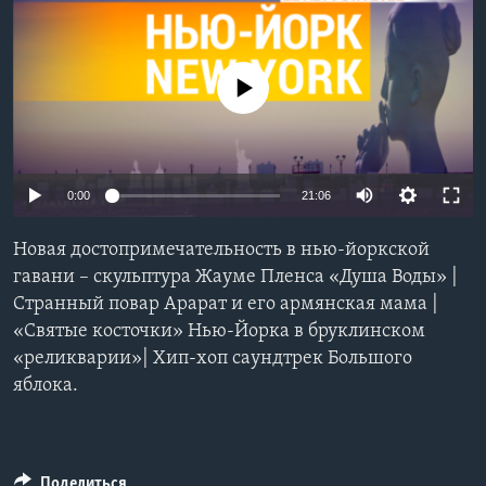
Learning English
No media source currently available
СОЦИАЛЬНЫЕ СЕТИ
Языки
0:00
21:06
Новая достопримечательность в нью-йоркской
гавани – скульптура Жауме Пленса «Душа Воды» |
Странный повар Арарат и его армянская мама |
«Святые косточки» Нью-Йорка в бруклинском
«реликварии»| Хип-хоп саундтрек Большого
яблока.
Поделиться