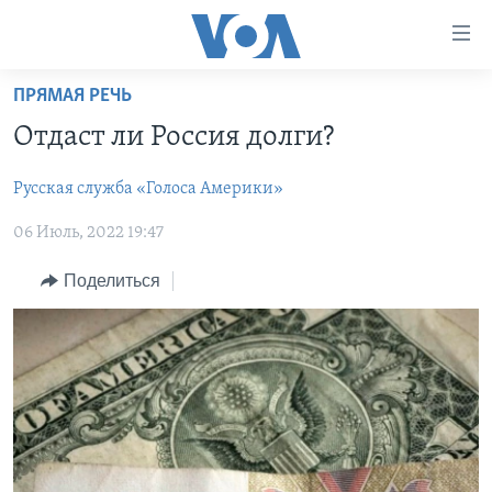
Линки
доступности
Перейти
ПРЯМАЯ РЕЧЬ
на
ГЛАВНОЕ
Отдаст ли Россия долги?
основной
ПРОГРАММЫ
контент
Русская служба «Голоса Америки»
ПРОЕКТЫ
Перейти
АМЕРИКА
к
06 Июль, 2022 19:47
ЭКСПЕРТИЗА
НОВОСТИ ЗА МИНУТУ
УЧИМ АНГЛИЙСКИЙ
основной
ИНТЕРВЬЮ
ИТОГИ
НАША АМЕРИКАНСКАЯ ИСТОРИЯ
навигации
Поделиться
Перейти
ФАКТЫ ПРОТИВ ФЕЙКОВ
ПОЧЕМУ ЭТО ВАЖНО?
А КАК В АМЕРИКЕ?
в
ЗА СВОБОДУ ПРЕССЫ
ДИСКУССИЯ VOA
АРТЕФАКТЫ
поиск
УЧИМ АНГЛИЙСКИЙ
ДЕТАЛИ
АМЕРИКАНСКИЕ ГОРОДКИ
ВИДЕО
НЬЮ-ЙОРК NEW YORK
ТЕСТЫ
ПОДПИСКА НА НОВОСТИ
АМЕРИКА. БОЛЬШОЕ ПУТЕШЕСТВИЕ