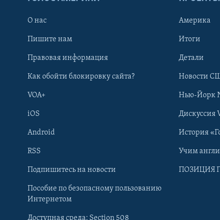
О нас
Америка
Пишите нам
Итоги
Правовая информация
Детали
Как обойти блокировку сайта?
Новости СШ
VOA+
Нью-Йорк 
iOS
Дискуссия 
Android
История «Г
RSS
Учим англ
Learning English
Подпишитесь на новости
ПОЗИЦИЯ 
Пособие по безопасному пользованию
СОЦИАЛЬНЫЕ СЕТИ
Интернетом
Доступная среда: Section 508