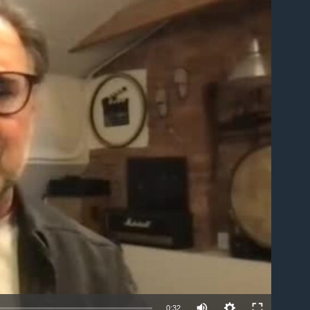
able
0:32