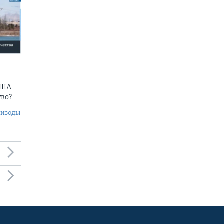
США
тво?
пизоды