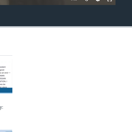
EMBED
у: