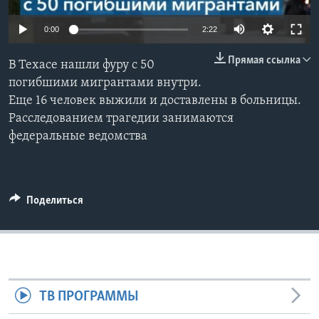
Learning English
0:00
2:22
Прямая ссылка
СОЦИАЛЬНЫЕ СЕТИ
В Техасе нашли фуру с 50
погибшими мигрантами внутри.
Еще 16 человек выжили и доставлены в больницы.
Расследованием трагедии занимаются
Языки
федеральные ведомства
Поделиться
ТВ ПРОГРАММЫ