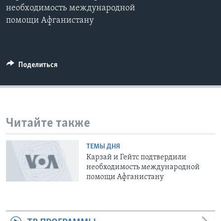
необходимость международной
Learning English
помощи Афганистану
СОЦИАЛЬНЫЕ СЕТИ
Поделиться
Языки
Читайте также
ТЕМЫ ДНЯ
Карзай и Гейтс подтвердили
необходимость международной
помощи Афганистану