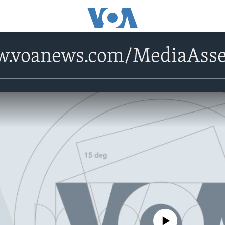
w.voanews.com/MediaAsse
No media source currently avail