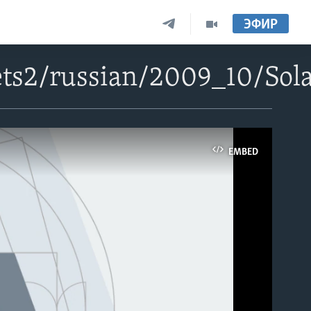
ЭФИР
ts2/russian/2009_10/Sol
EMBED
able