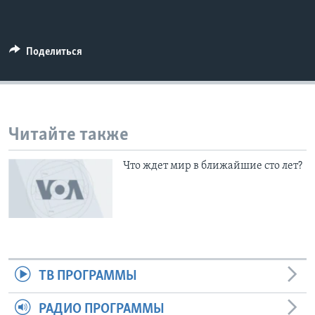
Learning English
Поделиться
СОЦИАЛЬНЫЕ СЕТИ
Языки
Читайте также
Что ждет мир в ближайшие сто лет?
ТВ ПРОГРАММЫ
РАДИО ПРОГРАММЫ