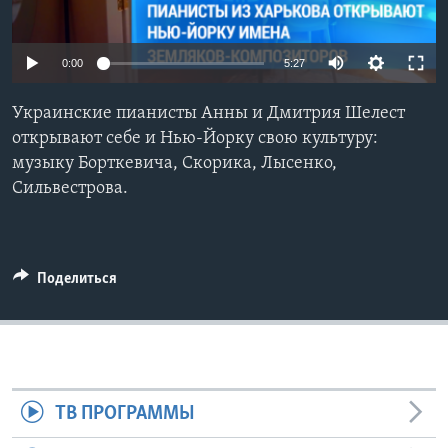
Learning English
0:00
5:27
СОЦИАЛЬНЫЕ СЕТИ
Украинские пианисты Анны и Дмитрия Шелест
открывают себе и Нью-Йорку свою культуру:
музыку Борткевича, Скорика, Лысенко,
Языки
Сильвестрова.
Поделиться
ТВ ПРОГРАММЫ