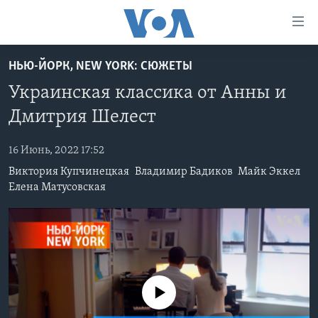
Линки
доступности
Перейти
НЬЮ-ЙОРК, NEW YORK: СЮЖЕТЫ
на
ГЛАВНОЕ
Украинская классика от Анны и
основной
ПРОГРАММЫ
контент
Дмитрия Шелест
ПРОЕКТЫ
Перейти
АМЕРИКА
к
16 Июнь, 2022 17:52
ЭКСПЕРТИЗА
НОВОСТИ ЗА МИНУТУ
УЧИМ АНГЛИЙСКИЙ
основной
Виктория Купчинецкая
Владимир Бадиков
Майк Эккел
ИНТЕРВЬЮ
ИТОГИ
НАША АМЕРИКАНСКАЯ ИСТОРИЯ
навигации
Елена Матусовская
Перейти
ФАКТЫ ПРОТИВ ФЕЙКОВ
ПОЧЕМУ ЭТО ВАЖНО?
А КАК В АМЕРИКЕ?
в
ЗА СВОБОДУ ПРЕССЫ
ДИСКУССИЯ VOA
АРТЕФАКТЫ
поиск
УЧИМ АНГЛИЙСКИЙ
ДЕТАЛИ
АМЕРИКАНСКИЕ ГОРОДКИ
ВИДЕО
НЬЮ-ЙОРК NEW YORK
ТЕСТЫ
No media source currently available
ПОДПИСКА НА НОВОСТИ
АМЕРИКА. БОЛЬШОЕ ПУТЕШЕСТВИЕ