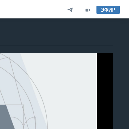
ЭФИР
able