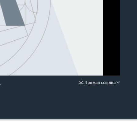
Прямая ссылка
е
EMBED