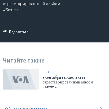
отреставрированный альбом
Learning English
«Битлз»
СОЦИАЛЬНЫЕ СЕТИ
Поделиться
Языки
Читайте также
США
9 сентября выйдет в свет
отреставрированный альбом
«Битлз»