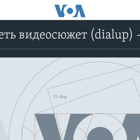
ть видеосюжет (dialup) -
No media source currently avail