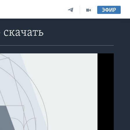
ЭФИР
 скачать
able