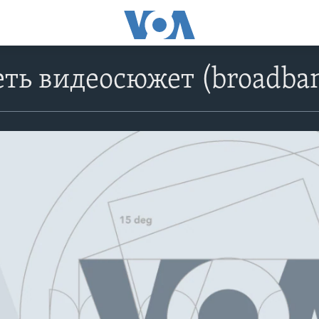
ть видеосюжет (broadba
No media source currently avail