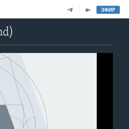
ЭФИР
nd)
able