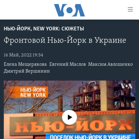
Линки
доступности
Перейти
НЬЮ-ЙОРК, NEW YORK: СЮЖЕТЫ
на
ГЛАВНОЕ
Фронтовой Нью-Йорк в Украине
основной
ПРОГРАММЫ
контент
ПРОЕКТЫ
Перейти
16 Май, 2022 19:34
АМЕРИКА
к
Елена Мещерякова
Евгений Маслов
Максим Авлошенко
ЭКСПЕРТИЗА
НОВОСТИ ЗА МИНУТУ
УЧИМ АНГЛИЙСКИЙ
основной
Дмитрий Вершинин
ИНТЕРВЬЮ
ИТОГИ
НАША АМЕРИКАНСКАЯ ИСТОРИЯ
навигации
Перейти
ФАКТЫ ПРОТИВ ФЕЙКОВ
ПОЧЕМУ ЭТО ВАЖНО?
А КАК В АМЕРИКЕ?
в
ЗА СВОБОДУ ПРЕССЫ
ДИСКУССИЯ VOA
АРТЕФАКТЫ
поиск
УЧИМ АНГЛИЙСКИЙ
ДЕТАЛИ
АМЕРИКАНСКИЕ ГОРОДКИ
No media source currently available
ВИДЕО
НЬЮ-ЙОРК NEW YORK
ТЕСТЫ
ПОДПИСКА НА НОВОСТИ
АМЕРИКА. БОЛЬШОЕ ПУТЕШЕСТВИЕ