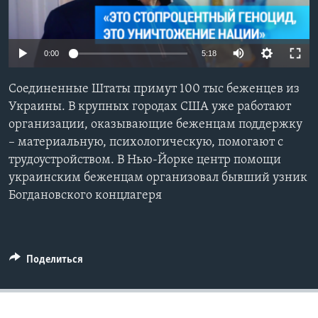
Learning English
0:00
5:18
СОЦИАЛЬНЫЕ СЕТИ
Соединенные Штаты примут 100 тыс беженцев из
Украины. В крупных городах США уже работают
организации, оказывающие беженцам поддержку
Языки
– материальную, психологическую, помогают с
трудоустройством. В Нью-Йорке центр помощи
украинским беженцам организовал бывший узник
Богдановского концлагеря
Поделиться