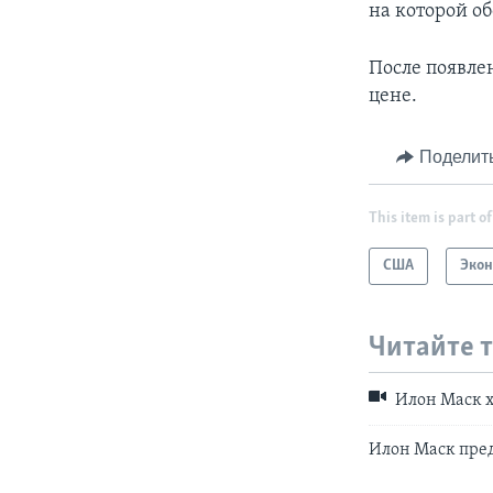
на которой о
После появле
цене.
Поделит
This item is part of
США
Эко
Читайте 
Илон Маск х
Илон Маск пре