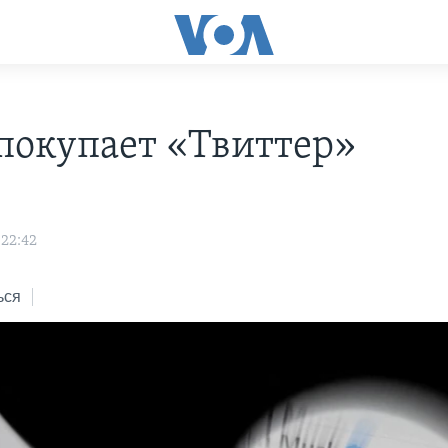
покупает «Твиттер»
 22:42
ься