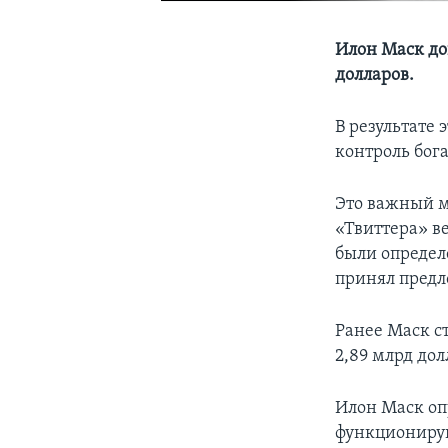
Илон Маск до
долларов.
В результате
контроль бог
Это важный м
«Твиттера» ве
были определ
принял предл
Ранее Маск с
2,89 млрд дол
Илон Маск опу
функционирую