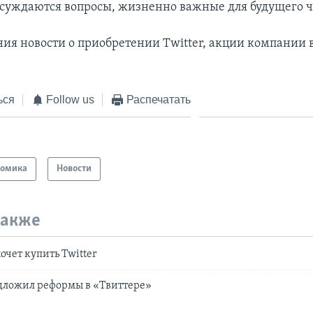
бсуждаются вопросы, жизненно важные для будущего ч
ния новости о приобретении Twitter, акции компании 
ься
Follow us
Распечатать
номика
Новости
также
очет купить Twitter
дложил реформы в «Твиттере»