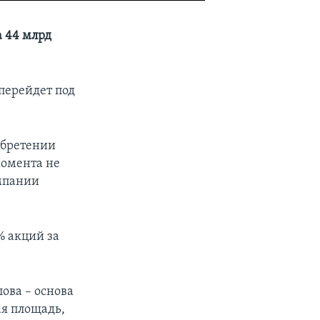
а 44 млрд
перейдет под
обретении
момента не
омпании
% акций за
лова – основа
ая площадь,