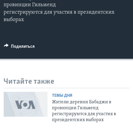
провинции Гильменд
Learning English
регистрируются для участия в президентских
выборах
СОЦИАЛЬНЫЕ СЕТИ
Поделиться
Языки
Читайте также
ТЕМЫ ДНЯ
Жители деревни Бабаджи в
провинции Гильменд
регистрируются для участия в
президентских выборах