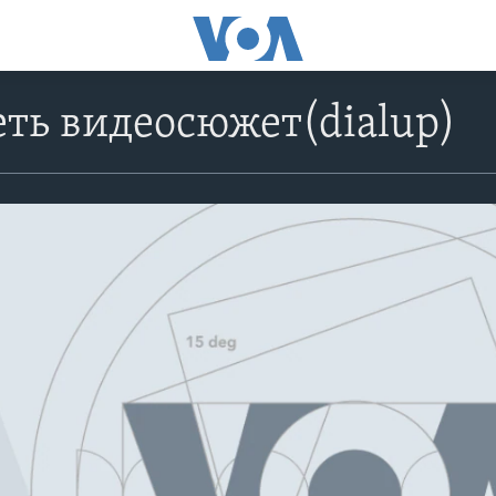
ть видеосюжет(dialup)
No media source currently avail