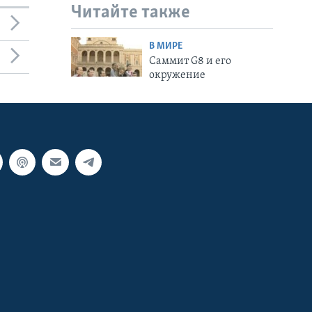
Читайте также
В МИРЕ
Cаммит G8 и его
окружение