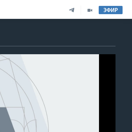
ЭФИР
able