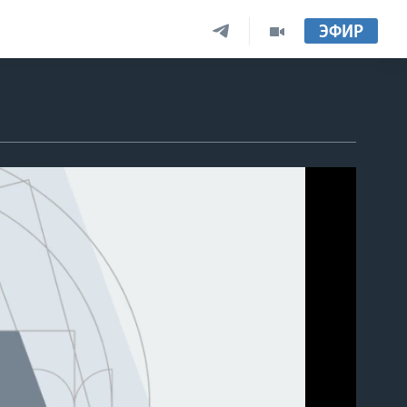
ЭФИР
able