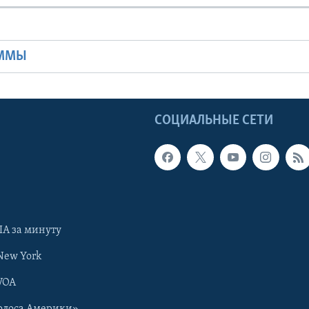
Ы
АММЫ
Ы
СОЦИАЛЬНЫЕ СЕТИ
А за минуту
New York
VOA
олоса Америки»