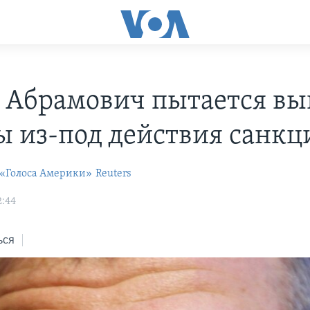
 Абрамович пытается вы
ы из-под действия санкц
 «Голоса Америки»
Reuters
2:44
ься