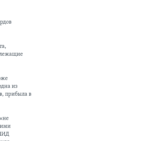
ардов
та,
длежащие
оже
одна из
в, прибыла в
 «не
гими
 МИД