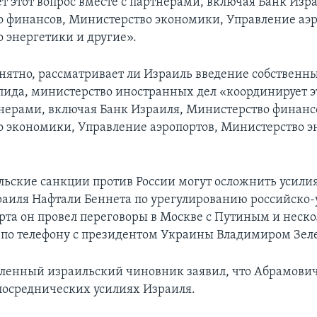
т этот вопрос вместе с партнерами, включая Банк Изр
 финансов, Министерство экономики, Управление аэр
 энергетики и другие».
онятно, рассматривает ли Израиль введение собственн
пида, министерство иностранных дел «координирует э
тнерами, включая Банк Израиля, Министерство финанс
 экономики, Управление аэропортов, Министерство э
ьские санкции против России могут осложнить усили
аиля Нафтали Беннета по урегулированию российско-
арта он провел переговоры в Москве с Путиным и неско
 по телефону с президентом Украины Владимиром Зел
ленный израильский чиновник заявил, что Абрамович
 посреднических усилиях Израиля.