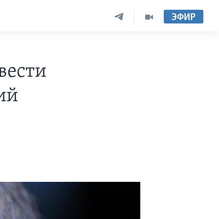
ЭФИР
вести
ий