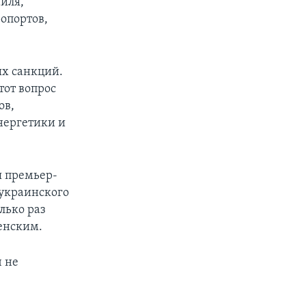
аиля,
опортов,
ых санкций.
тот вопрос
ов,
нергетики и
я премьер-
украинского
лько раз
енским.
 не