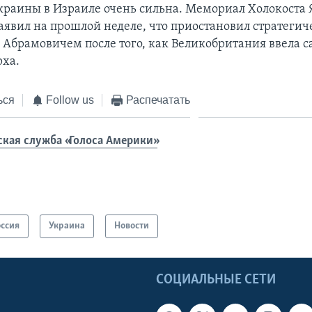
раины в Израиле очень сильна. Мемориал Холокоста 
аявил на прошлой неделе, что приостановил стратегич
с Абрамовичем после того, как Великобритания ввела 
рха.
ься
Follow us
Распечатать
ская служба «Голоса Америки»
оссия
Украина
Новости
Ы
СОЦИАЛЬНЫЕ СЕТИ