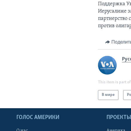
Поддержка Ук
Иерусалиме з
партнерство 
против олига
Поделит
Рус
This item is part of
В мире
Р
ГОЛОС АМЕРИКИ
ПРОЕКТ
О нас
Америка