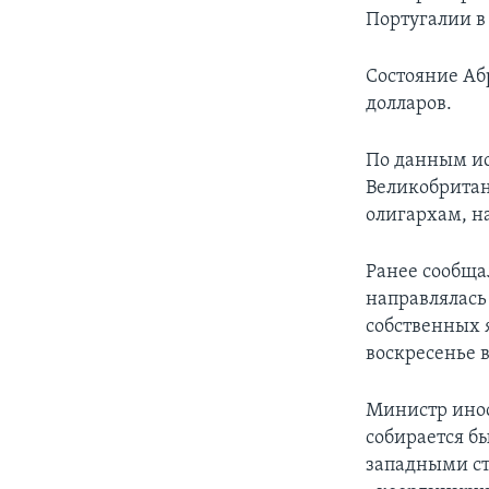
Португалии в 
Состояние Аб
долларов.
По данным ис
Великобритан
олигархам, н
Ранее сообщал
направлялась 
собственных 
воскресенье 
Министр инос
собирается б
западными ст