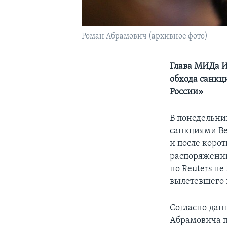
Роман Абрамович (архивное фото)
Глава МИДа Из
обхода санкц
России»
В понедельни
санкциями Ве
и после корот
распоряжении
но Reuters не
вылетевшего 
Согласно дан
Абрамовича п