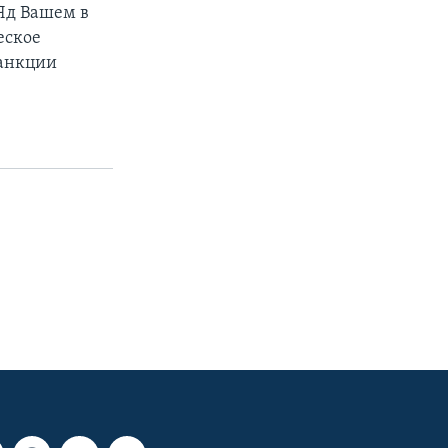
Яд Вашем в
еское
санкции