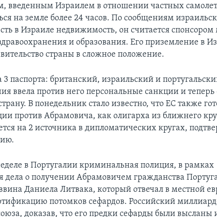
, введенным Израилем в отношении частных самолет
ься на земле более 24 часов. По сообщениям израильск
сть в Израиле недвижимость, он считается спонсором
дравоохранения и образования. Его приземление в И
авительство страны в сложное положение.
 3 паспорта: британский, израильский и португальский
ия ввела против него персональные санкции и теперь
 страну. В понедельник стало известно, что EC также гот
ции против Абрамовича, как олигарха из ближнего кру
ается на 2 источника в дипломатических кругах, под
цию.
еделе в Португалии криминальная полиция, в рамках
я дела о получении Абрамовичем гражданства Португ
ввина Даниела Литвака, который отвечал в местной е
ртификацию потомков сефардов. Российский миллиард
союза, доказав, что его предки сефарды были высланы 