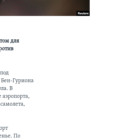
стом для
ротив
 под
 Бен-Гуриона
ла. В
 аэропорта,
 самолета,
орт
енье. По