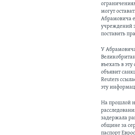
ограничениям
могут остават
Абрамовича е
учреждений з
поставить пр
У Абрамовича
Великобритан
въехать в эту
объявит санк
Reuters ссыл
эту информа
На прошлой н
расследовани
задержала ра
общине за се
паспорт Евро