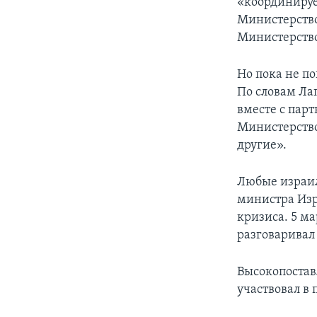
«координируе
Министерство
Министерство
Но пока не п
По словам Ла
вместе с пар
Министерство
другие».
Любые израил
министра Изр
кризиса. 5 м
разговаривал
Высокопостав
участвовал в