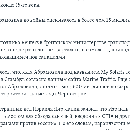
конце 15-го века.
рамовича до войны оценивалось в более чем 15 милли
точника Reuters в британском министерстве транспор
ия сейчас разыскивает вертолеты и самолеты, прина
аходящимся под санкциями.
ось, что, яхта Абрамовича под названием My Solaris т
в Стамбул, согласно данным сайта Marine Traffic. Еще 
яхт Абрамовича, стоимостью в 600 миллионов долларо
в территориальные воды Черногории.
транных дел Израиля Яир Лапид заявил, что Израиль
ыть местом для обхода санкций, введенных США и дру
ранами против России». По его словам, израильский