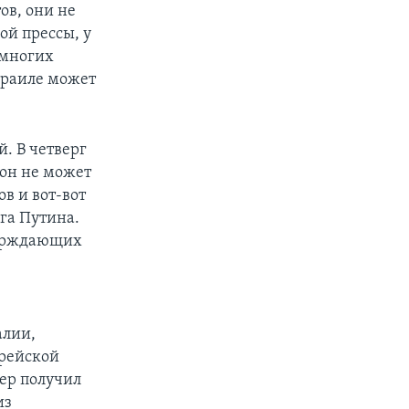
ов, они не
ой прессы, у
 многих
зраиле может
. В четверг
 он не может
ов и вот-вот
га Путина.
тверждающих
алии,
врейской
ер получил
из