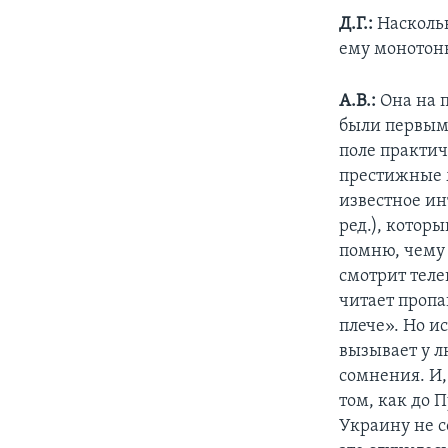
Д.Г.:
Наскольк
ему монотонн
А.В.:
Она на п
были первым
поле практич
престижные м
известное ин
ред.), котор
помню, чему 
смотрит теле
читает пропа
плече». Но и
вызывает у л
сомнения. И,
том, как до 
Украину не с