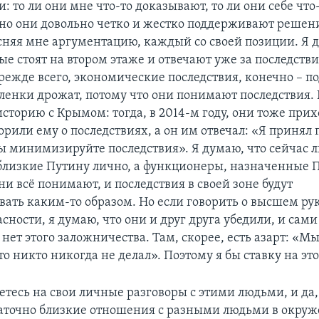
: то ли они мне что-то доказывают, то ли они себе что
но они довольно четко и жестко поддерживают решен
няя мне аргументацию, каждый со своей позиции. Я д
ые стоят на втором этаже и отвечают уже за последстви
режде всего, экономические последствия, конечно – 
оленки дрожат, потому что они понимают последствия. 
сторию с Крымом: тогда, в 2014-м году, они тоже при
орили ему о последствиях, а он им отвечал: «Я принял
ы минимизируйте последствия». Я думаю, что сейчас л
 близкие Путину лично, а функционеры, назначенные
ни всё понимают, и последствия в своей зоне будут
ть каким-то образом. Но если говорить о высшем рук
сности, я думаю, что они и друг друга убедили, и сами
 нет этого заложничества. Там, скорее, есть азарт: «М
то никто никогда не делал». Поэтому я бы ставку на это
тесь на свои личные разговоры с этими людьми, и да,
статочно близкие отношения с разными людьми в окру