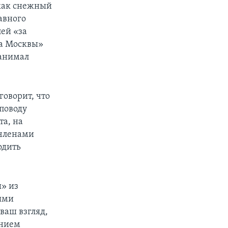
 как снежный
авного
ей «за
ха Москвы»
занимал
говорит, что
 поводу
а, на
 членами
одить
» из
ями
ваш взгляд,
анием