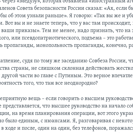
ь через «Медузу», которая объявлена «иностранным аг
членов Совета безопасности России сказал: «Ах, если б
 бы об этом узнали раньше». Я говорю: «Так вы же и уб
. Вот вы и не знаете теперь, что у вас там происходит,
ваши приказы». Тем не менее, надо признать, что на 
ого, или псевдопатриотического, подъема – это работае
 пропаганды, монопольность пропаганды, конечно, ра
атление, судя по тому же заседанию Совбеза России, ч
ства страны, не слишком склонная действовать жестко
другой части во главе с Путиным. Это верное впечатле
роятность того, что там все неоднородно?
приятную вещь – если говорить о высшем руководстве
 представляется, что высшее руководство на начало со
ции, на время планирования операции, вот этого укра
но было единым, с нюансами. Я, разговаривая с некот
 в ходе и после, один на один, без телефонов, поражалс