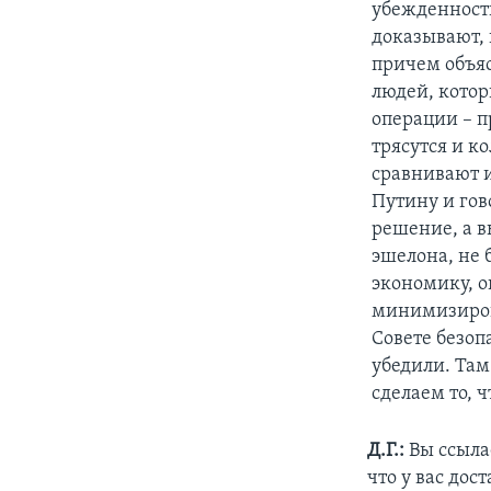
убежденности
доказывают, 
причем объяс
людей, котор
операции – п
трясутся и к
сравнивают и
Путину и гов
решение, а в
эшелона, не
экономику, о
минимизирова
Совете безопа
убедили. Там
сделаем то, ч
Д.Г.:
Вы ссылае
что у вас до