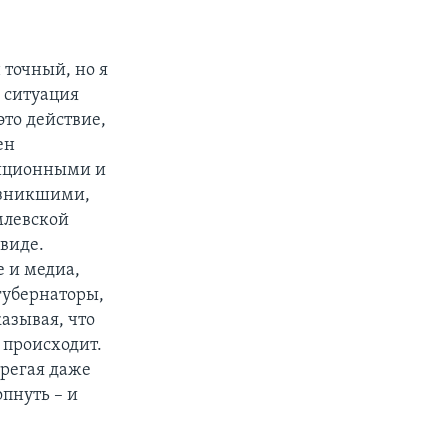
н точный, но я
я ситуация
это действие,
ен
диционными и
озникшими,
млевской
 виде.
е и медиа,
губернаторы,
азывая, что
о происходит.
брегая даже
пнуть – и