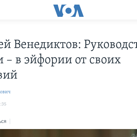
ей Венедиктов: Руководс
и – в эйфории от своих
вий
рович
:35
ься