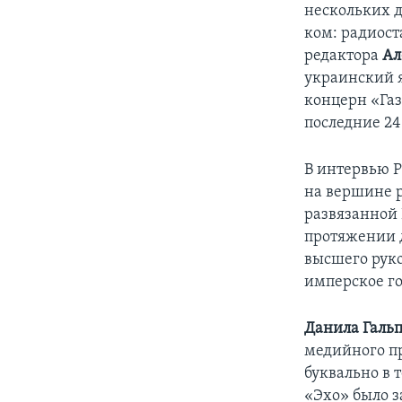
нескольких 
ком: радиост
редактора
Ал
украинский я
концерн «Газ
последние 24
В интервью Р
на вершине р
развязанной
протяжении 
высшего руко
имперское го
Данила Галь
медийного п
буквально в 
«Эхо» было з