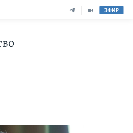
ЭФИР
тво