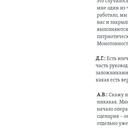
это случилос
мне один из 
работало, мы
нас и закрыли
выполняются 
патриотическ
Монотонность
Д.Г.:
Есть впеч
часть руковод
заложниками 
какая есть ве
А.В.:
Скажу не
никакая. Мне
начало опера
сценария – о
отдельно уже