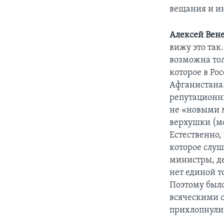
вещания и и
Алексей Вен
вижу это так
возможна тол
которое в Ро
Афганистана
репутационн
не «новыми м
верхушки (мо
Естественно,
которое слу
министры, де
нет единой т
Поэтому было
всяческими 
прихлопнули