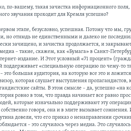
о, по-вашему, такая зачистка информационного поля,
ого звучания проходит для Кремля успешно?
ервом этапе, безусловно, успешная. Потому что мы, гру
и, но отнюдь не единственными и далеко не последни
ески зачищено, и зачистка продолжается, и закрываю
едиа – такие, скажем, как «Бумага» в Санкт-Петербур
тернет-издание. И Этот условный «71 процент» (гражд
ый поддерживает «специальную операцию по чему-то та
– это большая аудитория, на которую все это и ложится
визор, которая слушает выступления пропагандистов, 
гандистские сайты. В этом смысле – да, успешно «на 
стория ровно в том, что правда начинает все равно про
юдей, которые изначально поддерживают эту операци
 собственно говоря, она и в элите вызывает сомнения. 
Путина довели, что его приказ о ненаправлении срочни
облюдается – это случилось через медиа. Это случилось