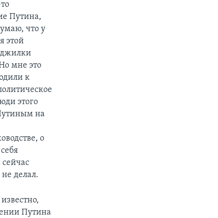
-то
ие Путина,
умаю, что у
я этой
поджилки
Но мне это
ходили к
 политическое
юди этого
 Путиным на
оводстве, о
 себя
ы сейчас
 не делал.
 известно,
жении Путина