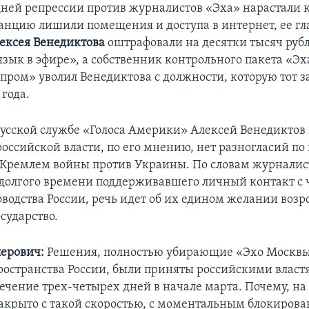
дней репрессии против журналистов «Эха» нарастали
анцию лишили помещения и доступа в интернет, ее гл
ексея Венедиктова
оштрафовали на десятки тысяч рубл
зык в эфире», а собственник контрольного пакета «Э
пром» уволил Венедиктова с должности, которую тот 
 года.
усской службе «Голоса Америки» Алексей Венедиктов 
оссийской власти, по его мнению, нет разногласий по
 Кремлем войны против Украины. По словам журналист
долгого времени поддерживавшего личный контакт с
водства России, речь идет об их едином желании возр
сударство.
перович:
Решения, полностью убирающие «Эхо Москвы
ространства России, были приняты российскими власт
течение трех-четырех дней в начале марта. Почему, на 
акрыто с такой скоростью, с моментальным блокиров