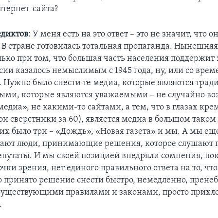
нтернет-сайта?
едиктов
: У меня есть на это ответ – это не значит, что о
. В стране готовилась тотальная пропаганда. Нынешня
ько при том, что большая часть населения поддержит 
ссии казалось немыслимым с 1945 года, ну, или со врем
. Нужно было снести те медиа, которые являются тра
ыми, которые являются уважаемыми – не случайно в
едиа», не какими-то сайтами, а тем, что в глазах кре
и сверстники за 60), является медиа в большом таком
 их было три – «Дождь», «Новая газета» и мы. А мы ещ
шают люди, принимающие решения, которое слушают 
путаты. И мы своей позицией внедряли сомнения, пок
очки зрения, нет единого правильного ответа на то, чт
 принято решение снести быстро, немедленно, прене
существующими правилами и законами, просто прихло
.