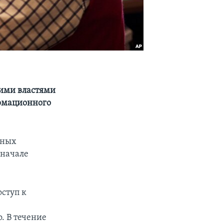
кими властями
ормационного
рных
 начале
оступ к
. В течение