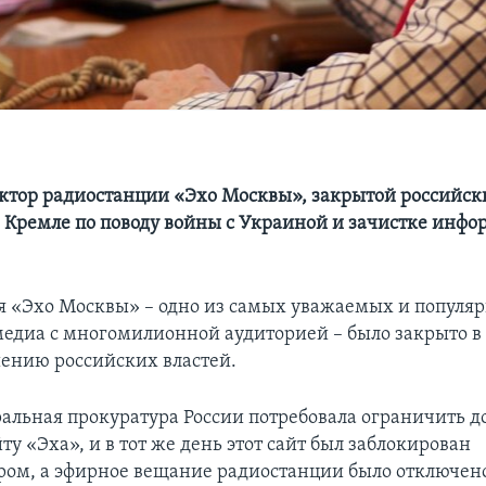
ктор радиостанции «Эхо Москвы», закрытой российс
 в Кремле по поводу войны с Украиной и зачистке инф
я «Эхо Москвы» – одно из самых уважаемых и популя
едиа с многомилионной аудиторией – было закрыто в
шению российских властей.
ральная прокуратура России потребовала ограничить д
ту «Эха», и в тот же день этот сайт был заблокирован
ом, а эфирное вещание радиостанции было отключено