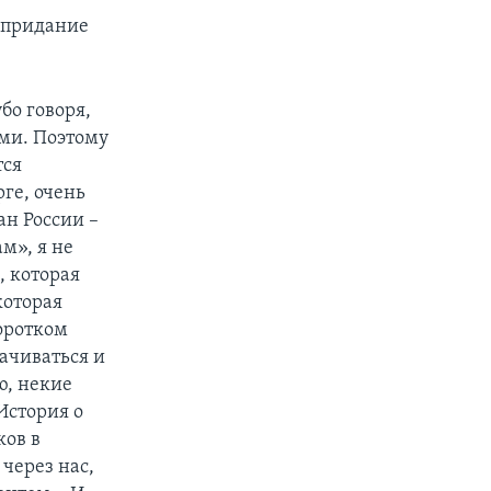
 придание
бо говоря,
ми. Поэтому
тся
ге, очень
ан России –
м», я не
, которая
которая
коротком
сачиваться и
ю, некие
История о
ков в
 через нас,