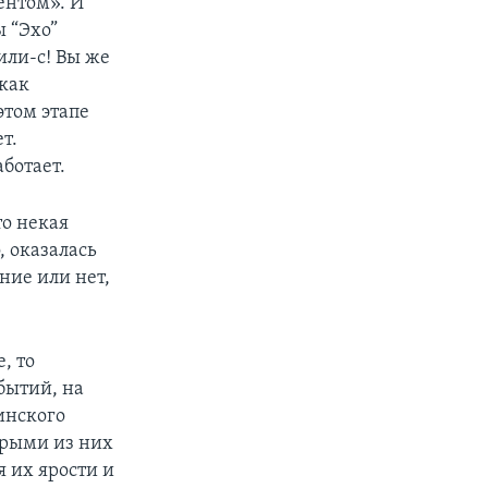
ентом». И
ы “Эхо”
или-с! Вы же
 как
этом этапе
т.
ботает.
то некая
, оказалась
ние или нет,
, то
бытий, на
инского
орыми из них
я их ярости и