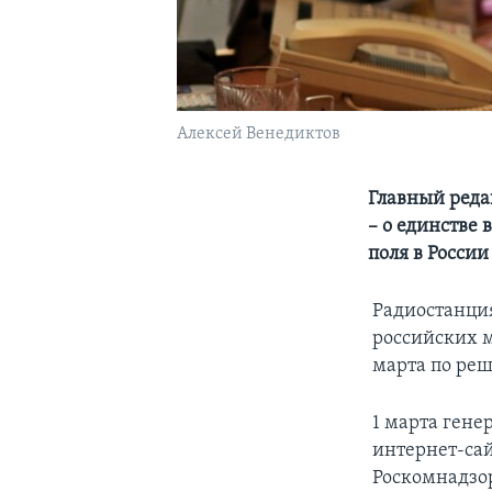
Алексей Венедиктов
Главный реда
– о единстве
поля в России
Радиостанци
российских м
марта по ре
1 марта гене
интернет-сай
Роскомнадзор