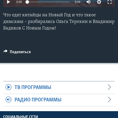
0:00
6:04
Learning English
Что едят китайцы на Новый Год и что такое
димсамы – разбирались Ольга Терекин и Владимир
СОЦИАЛЬНЫЕ СЕТИ
Бадиков С Новым Годом!
Языки
Поделиться
ТВ ПРОГРАММЫ
РАДИО ПРОГРАММЫ
СОЦИАЛЬНЫЕ СЕТИ