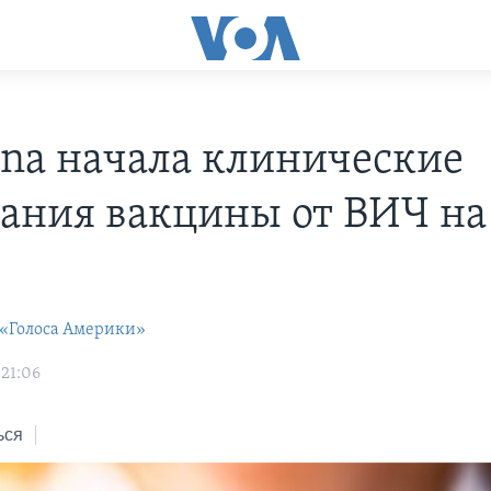
na начала клинические
ания вакцины от ВИЧ на
х
 «Голоса Америки»
 21:06
ься