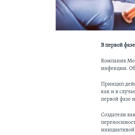
В первой фаз
Компания Mod
инфекции. О
Принцип дейс
как и в случ
первой фазе 
Создатели ва
переносимост
инициативой 