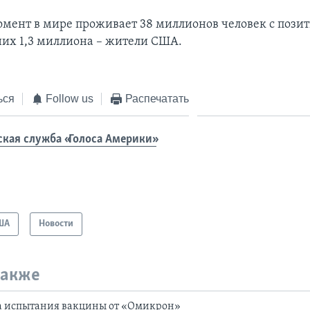
мент в мире проживает 38 миллионов человек с поз
 них 1,3 миллиона – жители США.
ься
Follow us
Распечатать
ская служба «Голоса Америки»
ША
Новости
также
а испытания вакцины от «Омикрон»