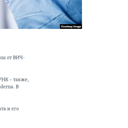
ны от ВИЧ-
НК – также,
derna. В
та и его