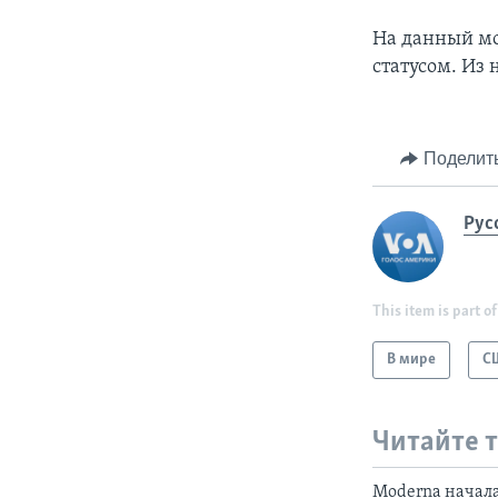
На данный мо
статусом. Из
Поделит
Рус
This item is part of
В мире
С
Читайте 
Moderna начал