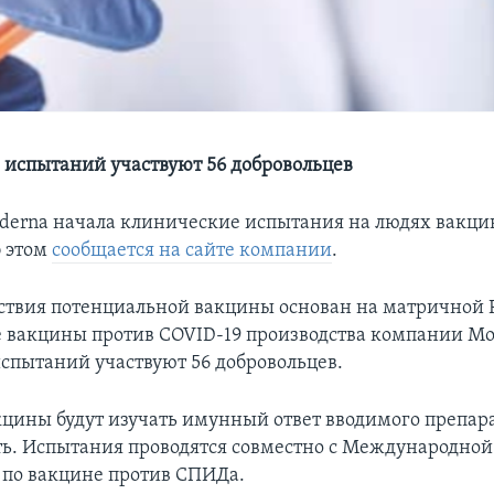
е испытаний участвуют 56 добровольцев
erna начала клинические испытания на людях вакци
б этом
сообщается на сайте компании
.
твия потенциальной вакцины основан на матричной Р
ае вакцины против COVID-19 производства компании Mo
испытаний участвуют 56 добровольцев.
кцины будут изучать имунный ответ вводимого препара
ь. Испытания проводятся совместно с Международной
по вакцине против СПИДа.