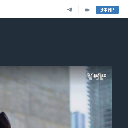
ЭФИР
EMBED