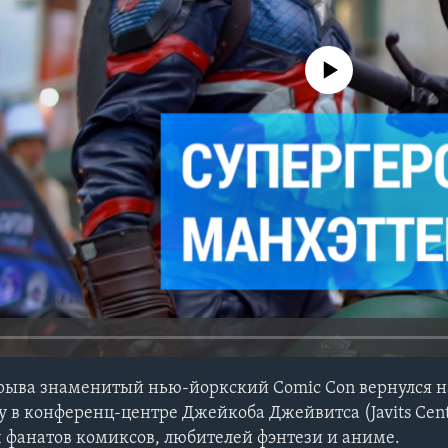
No media source currently avail
рыва знаменитый нью-йоркский Comic Con вернулся н
в конференц-центре Джейкоба Джейвитса (Javits Cen
ч фанатов комиксов, любителей фэнтези и аниме.