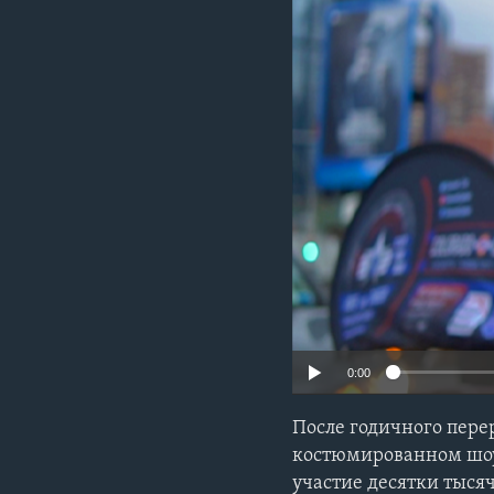
0:00
После годичного пере
костюмированном шоу 
участие десятки тыся