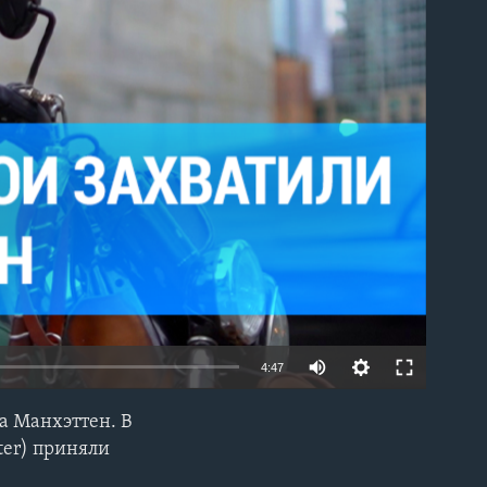
able
4:47
а Манхэттен. В
EMBED
ter) приняли