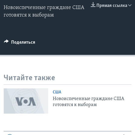
0:00
0:00:00
Прямая ссылка
Новоиспеченные граждане США
EMBED
Learning English
готовятся к выборам
СОЦИАЛЬНЫЕ СЕТИ
Поделиться
Языки
Читайте также
США
Новоиспеченные граждане США
готовятся к выборам