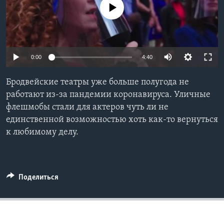
No media source currently available
Learning English
СОЦИАЛЬНЫЕ СЕТИ
0:00
4:40
Бродвейские театры уже больше полугода не
Языки
работают из-за пандемии коронавируса. Уличные
флешмобы стали для актеров чуть ли не
единственной возможностью хоть как-то вернуться
к любимому делу.
Поделиться